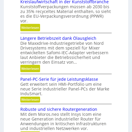
Kreislaufwirtschaft in der Kunststoffbranche
h
e
Kunststoffverpackungen müssen ab 2030 bis
n
i
zu 35% recyceltes Material enthalten, so sieht
e
e
es die EU-Verpackungsverordnung (PPWR)
l
vor.
s
l
H
:
Weiterlesen
g
y
K
e
b
Längere Betriebszeit dank Ölausgleich
r
n
Die Maxxdrive-Industriegetriebe von Nord
r
e
a
Drivesystems mit dem speziell für Mixer
i
i
u
entwickelten Safomi-IEC-Adapter verbessern
d
s
laut Anbieter die Betriebssicherheit und
p
-
l
verringern den Einsatz von…
o
K
a
:
Weiterlesen
s
u
u
L
i
g
f
Panel-PC-Serie für jede Leistungsklasse
ä
t
e
w
Gett erweitert sein HMI-Portfolio um eine
n
i
l
neue Serie industrieller Panel-PCs der Marke
i
g
o
InduSmart.
l
r
e
n
a
:
Weiterlesen
t
r
i
P
g
s
a
e
e
Robuste und sichere Routergeneration
e
c
n
B
r
Mit dem Moros.neo stellt Insys Icom eine
e
r
h
neue Generation industrieller Router für
e
e
l
a
Anwendungen in kritischen Infrastrukturen
-
t
n
und industriellen Netzwerken vor.
P
f
r