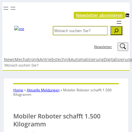
LinkedIn
Newsletter abonnieren
Search
LinkedIn
Newsletter
News
Mechatronik
Antriebstechnik
Automatisierung
Digitalisierun
Search
Home
»
Aktuelle Meldungen
»
Mobiler Roboter schafft 1.500
Kilogramm
Mobiler Roboter schafft 1.500
Kilogramm