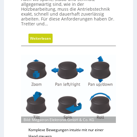
allgegenwärtig sind, wie in der
Holzbearbeitung, muss die Antriebstechnik
exakt, schnell und dauerhaft zuverlässig
arbeiten. Für diese Anforderungen haben Dr.
Tretter und…
:
Weiterlesen
G
e
w
i
r
b
e
l
t
u
n
d
Bild: Megatron Elektronik GmbH & Co. KG
n
i
Komplexe Bewegungen intuitiv mit nur einer
c
Hand steuern