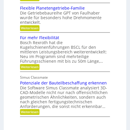
o
o
G
n
b
n
e
,
Flexible Planetengetriebe-Familie
o
m
e
Die Getriebebaureihe GPT von Faulhaber
t
e
i
e
wurde für besonders hohe Drehmomente
i
n
r
entwickelt.
n
e
g
n
V
:
Weiterlesen
r
ü
e
F
e
t
r
l
i
Für mehr Flexibilität
z
a
e
f
Bosch Rexroth hat die
i
n
x
e
g
Kugelschienenführungen BSCL für den
t
i
r
e
w
mittleren Leistungsbereich weiterentwickelt:
b
S
o
Neu im Programm sind mehrteilige
l
t
r
e
Führungsschienen mit bis zu 50m Länge,…
i
t
P
:
Weiterlesen
f
u
l
F
t
n
a
ü
u
g
n
Simus Classmate
r
n
e
Potenziale der Bauteilbeschaffung erkennen
m
g
t
e
Die Software Simus Classmate analysiert 3D-
g
e
h
e
CAD-Modelle nicht nur nach offensichtlichen
n
r
g
geometrischen Ähnlichkeiten, sondern auch
g
F
r
e
nach gleichen fertigungstechnischen
l
ü
t
Anforderungen, die sonst nicht erkennbar…
e
n
r
x
d
:
Weiterlesen
i
i
e
P
e
b
t
o
b
i
t
e
l
e
-