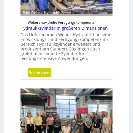
r
r
e
M
Bild: Weber- Hydraulik GmbH
i
V
h
Weiterentwickelte Fertigungskompetenz
O
e
Hydraulikzylinder in größeren Dimensionen
-
i
Das Unternehmen Weber-Hydraulik hat seine
C
t
Entwicklungs- und Fertigungskompetenz im
h
Bereich Hydraulikzylinder erweitert und
s
e
produziert am Standort Güglingen auch
g
großdimensionierte Zylinder für
c
r
leistungsintensive Anwendungen.
k
a
d
:
Weiterlesen
e
H
n
y
d
r
a
u
l
i
k