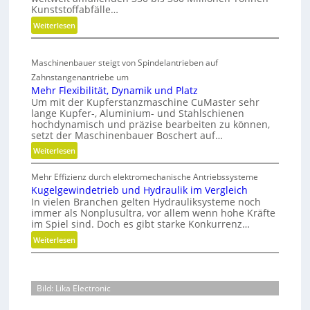
l
ü
Kunststoffabfälle…
n
a
r
:
Weiterlesen
s
r
n
K
e
i
u
a
A
o
Maschinenbauer steigt von Spindelantrieben auf
n
c
r
n
Zahnstangenantriebe um
s
h
m
e
Mehr Flexibilität, Dynamik und Platz
t
a
h
n
Um mit der Kupferstanzmaschine CuMaster sehr
s
t
a
lange Kupfer-, Aluminium- und Stahlschienen
t
u
hochdynamisch und präzise bearbeiten zu können,
l
o
r
setzt der Maschinenbauer Boschert auf…
t
f
e
:
Weiterlesen
i
f
n
M
g
a
t
Mehr Effizienz durch elektromechanische Antriebssysteme
e
e
b
e
Kugelgewindetrieb und Hydraulik im Vergleich
h
f
W
c
In vielen Branchen gelten Hydrauliksysteme noch
r
ä
e
immer als Nonplusultra, vor allem wenn hohe Kräfte
h
F
l
im Spiel sind. Doch es gibt starke Konkurrenz…
n
r
l
l
i
:
Weiterlesen
k
e
e
k
K
z
x
v
u
i
e
e
g
b
u
Bild: Lika Electronic
r
e
i
g
m
l
l