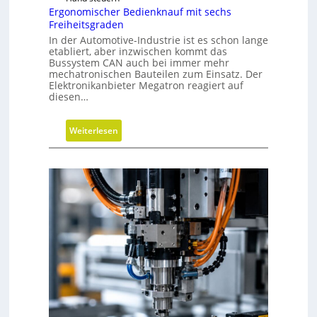
h
Ergonomischer Bedienknauf mit sechs
t
Freiheitsgraden
g
In der Automotive-Industrie ist es schon lange
etabliert, aber inzwischen kommt das
e
Bussystem CAN auch bei immer mehr
s
mechatronischen Bauteilen zum Einsatz. Der
c
Elektronikanbieter Megatron reagiert auf
diesen…
h
l
i
:
Weiterlesen
f
E
f
r
e
g
n
o
n
o
m
i
s
c
h
e