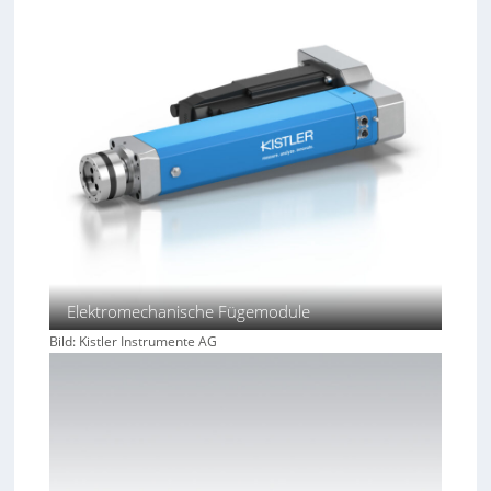
n
e
n
Elektromechanische Fügemodule
Bild: Kistler Instrumente AG