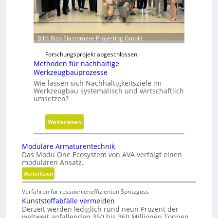
z
y
l
i
Bild: Rico Elastomere Projecting GmbH
n
d
Forschungsprojekt abgeschlossen
Methoden für nachhaltige
e
Werkzeugbauprozesse
r
Wie lassen sich Nachhaltigkeitsziele im
i
Werkzeugbau systematisch und wirtschaftlich
n
umsetzen?
g
r
:
Weiterlesen
ö
M
ß
e
e
Modulare Armaturentechnik
t
Das Modu One Ecosystem von AVA verfolgt einen
r
modularen Ansatz.
h
e
o
:
Weiterlesen
n
M
d
D
Verfahren für ressourceneffizienten Spritzguss
o
e
i
Kunststoffabfälle vermeiden
d
n
m
Derzeit werden lediglich rund neun Prozent der
u
f
weltweit anfallenden 350 bis 360 Millionen Tonnen
e