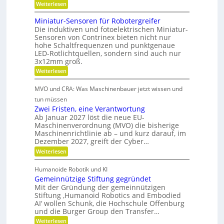
C
t
:
Weiterlesen
i
-
R
i
S
e
o
Miniatur-Sensoren für Robotergreifer
e
n
b
b
r
Die induktiven und fotoelektrischen Miniatur-
d
u
s
i
Sensoren von Contrinex bieten nicht nur
s
e
e
z
hohe Schaltfrequenzen und punktgenaue
t
f
r
LED-Rotlichtquellen, sondern sind auch nur
e
e
ü
u
K
3x12mm groß.
i
r
n
u
j
:
Weiterlesen
t
d
e
M
n
s
d
d
i
i
s
MVO und CRA: Was Maschinenbauer jetzt wissen und
e
a
n
c
t
L
i
tun müssen
n
h
e
a
s
Zwei Fristen, eine Verantwortung
e
k
i
t
r
Ab Januar 2027 löst die neue EU-
t
s
u
Ö
e
Maschinenverordnung (MVO) die bisherige
t
o
r
R
l
Maschinenrichtlinie ab – und kurz darauf, im
u
-
f
o
a
n
Dezember 2027, greift der Cyber…
S
u
f
g
e
u
t
:
Weiterlesen
s
n
b
e
Z
s
k
s
r
r
w
g
l
o
Humanoide Robotik und KI
g
e
a
a
r
l
Gemeinnützige Stiftung gegründet
e
i
s
e
n
n
F
Mit der Gründung der gemeinnützigen
e
s
n
e
r
c
Stiftung ‚Humanoid Robotics and Embodied
i
e
f
r
i
AI‘ wollen Schunk, die Hochschule Offenburg
h
ü
c
a
s
und die Burger Group den Transfer…
r
e
t
t
h
R
i
:
e
Weiterlesen