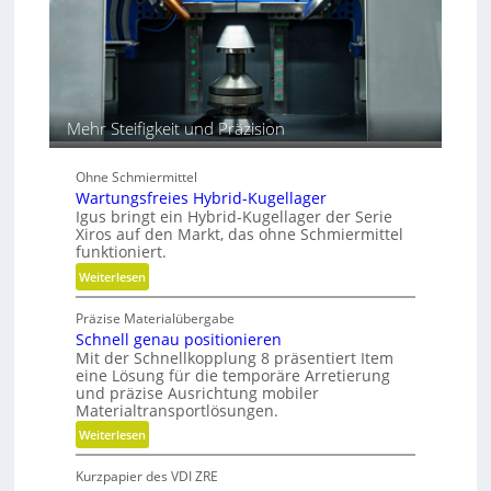
k
i
m
V
e
r
g
Mehr Steifigkeit und Präzision
l
e
Ohne Schmiermittel
i
Wartungsfreies Hybrid-Kugellager
c
Igus bringt ein Hybrid-Kugellager der Serie
h
Xiros auf den Markt, das ohne Schmiermittel
funktioniert.
:
Weiterlesen
W
Präzise Materialübergabe
a
Schnell genau positionieren
r
Mit der Schnellkopplung 8 präsentiert Item
t
eine Lösung für die temporäre Arretierung
u
und präzise Ausrichtung mobiler
n
Materialtransportlösungen.
g
:
Weiterlesen
s
S
f
Kurzpapier des VDI ZRE
c
r