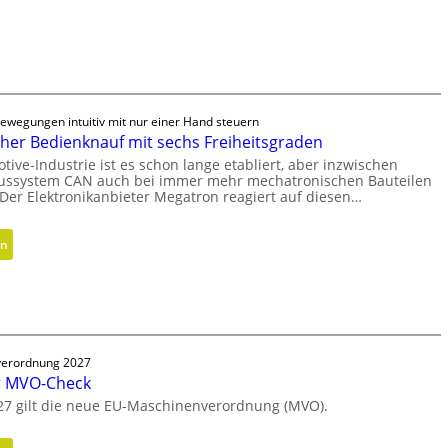
e
w
i
r
b
wegungen intuitiv mit nur einer Hand steuern
e
er Bedienknauf mit sechs Freiheitsgraden
l
tive-Industrie ist es schon lange etabliert, aber inzwischen
t
ussystem CAN auch bei immer mehr mechatronischen Bauteilen
u
 Der Elektronikanbieter Megatron reagiert auf diesen…
n
d
:
en
n
E
i
r
c
g
h
o
t
n
g
erordnung 2027
o
e
r MVO-Check
m
s
27 gilt die neue EU-Maschinenverordnung (MVO).
i
c
s
h