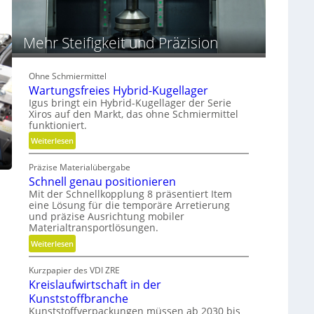
m
V
e
Mehr Steifigkeit und Präzision
r
g
l
Ohne Schmiermittel
e
Wartungsfreies Hybrid-Kugellager
i
Igus bringt ein Hybrid-Kugellager der Serie
c
Xiros auf den Markt, das ohne Schmiermittel
h
funktioniert.
:
Weiterlesen
W
Präzise Materialübergabe
a
Schnell genau positionieren
r
Mit der Schnellkopplung 8 präsentiert Item
t
eine Lösung für die temporäre Arretierung
u
und präzise Ausrichtung mobiler
n
Materialtransportlösungen.
g
:
Weiterlesen
s
S
f
Kurzpapier des VDI ZRE
c
r
Kreislaufwirtschaft in der
h
e
Kunststoffbranche
n
i
Kunststoffverpackungen müssen ab 2030 bis
e
e