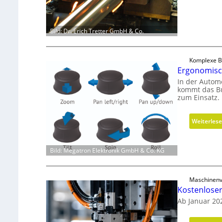
Bild: Dr. Erich Tretter GmbH & Co.
Komplexe Be
Ergonomisch
In der Automo
kommt das B
zum Einsatz.
Weiterles
Bild: Megatron Elektronik GmbH & Co. KG
Maschinenv
Kostenlose
Ab Januar 20