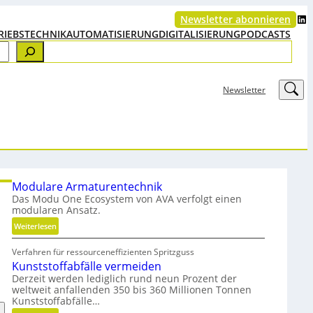
LinkedIn
Newsletter abonnieren
RIEBSTECHNIK
AUTOMATISIERUNG
DIGITALISIERUNG
PODCASTS
LinkedIn
Newsletter
Modulare Armaturentechnik
Das Modu One Ecosystem von AVA verfolgt einen
modularen Ansatz.
:
Weiterlesen
M
Verfahren für ressourceneffizienten Spritzguss
o
Kunststoffabfälle vermeiden
d
Derzeit werden lediglich rund neun Prozent der
u
weltweit anfallenden 350 bis 360 Millionen Tonnen
l
Kunststoffabfälle…
a