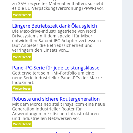
zu 35% recyceltes Material enthalten, so sieht
l
s
es die EU-Verpackungsverordnung (PPWR) vor.
l
H
:
Weiterlesen
g
y
K
e
b
Längere Betriebszeit dank Ölausgleich
r
n
r
Die Maxxdrive-Industriegetriebe von Nord
e
a
i
Drivesystems mit dem speziell für Mixer
i
u
d
entwickelten Safomi-IEC-Adapter verbessern
s
p
laut Anbieter die Betriebssicherheit und
-
l
o
verringern den Einsatz von…
K
a
s
u
:
Weiterlesen
u
i
g
L
f
t
Panel-PC-Serie für jede Leistungsklasse
e
ä
w
i
Gett erweitert sein HMI-Portfolio um eine
l
n
i
o
neue Serie industrieller Panel-PCs der Marke
l
g
InduSmart.
r
n
a
e
t
:
i
Weiterlesen
g
r
P
s
e
e
e
a
Robuste und sichere Routergeneration
c
r
n
r
B
Mit dem Moros.neo stellt Insys Icom eine neue
e
h
e
e
Generation industrieller Router für
l
a
n
t
Anwendungen in kritischen Infrastrukturen
-
f
P
und industriellen Netzwerken vor.
r
C
t
:
Weiterlesen
i
-
i
R
S
e
o
n