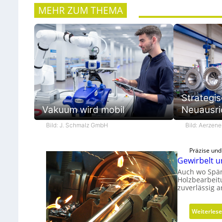
MEHR ZUM THEMA
Strategi
Vakuum wird mobil
Neuausri
Bild: J. Schmalz GmbH
Bild: Aerzen
Präzise un
Gewirbelt u
Auch wo Spän
Holzbearbeit
zuverlässig 
Weiterles