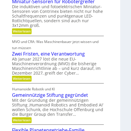
Miniatur-Sensoren für Robotergreifer
e
b
b
r
d
Die induktiven und fotoelektrischen Miniatur-
u
s
i
Sensoren von Contrinex bieten nicht nur hohe
e
s
e
z
Schaltfrequenzen und punktgenaue LED-
t
r
f
e
e
Rotlichtquellen, sondern sind auch nur
ü
K
u
i
3x12mm groß.
r
u
n
j
t
:
Weiterlesen
d
n
e
M
d
s
d
s
i
i
MVO und CRA: Was Maschinenbauer jetzt wissen und
a
e
n
c
t
L
n
i
tun müssen
h
e
s
a
e
k
Zwei Fristen, eine Verantwortung
i
t
t
r
Ö
s
Ab Januar 2027 löst die neue EU-
u
e
o
t
Maschinenverordnung (MVO) die bisherige
l
r
R
u
f
Maschinenrichtlinie ab – und kurz darauf, im
-
o
a
n
S
f
Dezember 2027, greift der Cyber…
u
g
u
e
t
b
:
s
Weiterlesen
n
s
e
Z
k
r
s
r
g
w
l
o
Humanoide Robotik und KI
a
g
e
a
l
r
e
Gemeinnützige Stiftung gegründet
n
i
s
e
e
n
F
s
Mit der Gründung der gemeinnützigen
c
n
e
i
r
e
Stiftung ‚Humanoid Robotics and Embodied AI‘
f
h
r
i
c
ü
wollen Schunk, die Hochschule Offenburg und
a
s
e
r
h
die Burger Group den Transfer…
t
t
R
i
e
:
Weiterlesen
o
o
n
G
b
n
,
e
o
Flexible Planetengetriebe-Familie