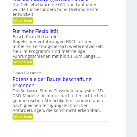
e
m
t
Die Getriebebaureihe GPT von Faulhaber
i
e
e
wurde für besonders hohe Drehmomente
n
i
r
e
entwickelt.
n
g
V
n
r
:
Weiterlesen
e
ü
e
F
r
t
i
l
Für mehr Flexibilität
a
z
f
e
n
i
Bosch Rexroth hat die
e
x
t
g
Kugelschienenführungen BSCL für den
r
i
w
e
mittleren Leistungsbereich weiterentwickelt:
b
o
S
l
Neu im Programm sind mehrteilige
r
t
e
Führungsschienen mit bis zu 50m Länge,…
t
i
P
u
f
:
Weiterlesen
l
n
t
F
a
g
u
ü
n
Simus Classmate
n
r
e
g
Potenziale der Bauteilbeschaffung
m
t
g
e
e
erkennen
e
h
n
Die Software Simus Classmate analysiert 3D-
g
r
g
CAD-Modelle nicht nur nach offensichtlichen
r
F
e
ü
geometrischen Ähnlichkeiten, sondern auch
l
t
n
e
nach gleichen fertigungstechnischen
r
d
x
Anforderungen, die sonst nicht erkennbar…
i
e
i
e
:
Weiterlesen
t
b
b
P
i
e
o
l
-
t
i
F
e
t
a