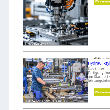
Weiterles
Bild: Cigus GmbH
Weiterentw
Hydraulikzy
Das Unterneh
Fertigungsko
am Standort 
leistungsint
Weiterles
Bild: Weber- Hydraulik GmbH