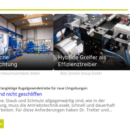
sche
Hybride Greifer als
chtung
Effizienztreiber
er Maschinenfabrik GmbH
Bild: Zimmer Group GmbH
d langlebige Kugelgewindetriebe für raue Umgebungen
nd nicht geschliffen
e, Staub und Schmutz allgegenwärtig sind, wie in der
ung, muss die Antriebstechnik exakt, schnell und dauerhaft
arbeiten. Für diese Anforderungen haben Dr. Tretter und…
:
en
G