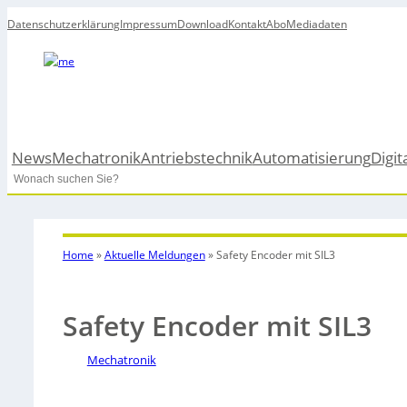
Datenschutzerklärung
Impressum
Download
Kontakt
Abo
Mediadaten
News
Mechatronik
Antriebstechnik
Automatisierung
Digit
Search
Home
»
Aktuelle Meldungen
»
Safety Encoder mit SIL3
Safety Encoder mit SIL3
Mechatronik