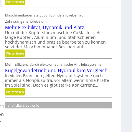
:
Weiterlesen
r
K
e
u
A
Maschinenbauer steigt von Spindelantrieben auf
n
r
Zahnstangenantriebe um
s
m
Mehr Flexibilität, Dynamik und Platz
t
a
Um mit der Kupferstanzmaschine CuMaster sehr
s
t
lange Kupfer-, Aluminium- und Stahlschienen
t
u
hochdynamisch und präzise bearbeiten zu können,
setzt der Maschinenbauer Boschert auf…
o
r
f
e
:
Weiterlesen
f
n
M
a
t
Mehr Effizienz durch elektromechanische Antriebssysteme
e
b
e
Kugelgewindetrieb und Hydraulik im Vergleich
h
f
c
In vielen Branchen gelten Hydrauliksysteme noch
r
ä
immer als Nonplusultra, vor allem wenn hohe Kräfte
h
F
ck
im Spiel sind. Doch es gibt starke Konkurrenz…
l
n
l
l
:
i
Weiterlesen
e
e
K
k
x
v
u
i
Bild: Lika Electronic
hen
e
g
b
r
en
e
i
m
l
l
r
e
g
i
i
e
t