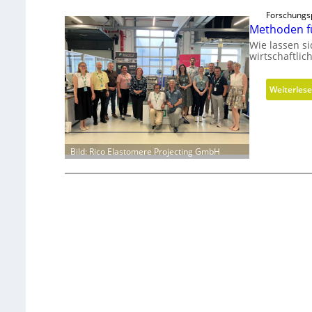
Forschungs
Methoden f
Wie lassen s
wirtschaftli
Weiterles
Bild: Rico Elastomere Projecting GmbH