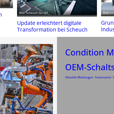
Bild: L
Bild: Scheuch GmbH
m
Grund
Update erleichtert digitale
Indus
Transformation bei Scheuch
Condition M
OEM-Schalt
Aktuelle Meldungen
, 
Automation
, 