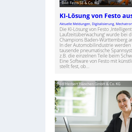
Bild: Festo SE & Co. KG
KI-Lösung von Festo au
Aktuelle Meldungen
, 
Digitalisierung
, 
Mechatron
Die KI-Lösung von Festo ‚Intellige
Laufzeitüberwachung‘ wurde bei de
Champions Baden-Württemberg am 
In der Automobilindustrie werden 
tausende pneumatische Spannsyste
z.B. die einzelnen Teile beim Sch
Eine Software von Festo mit künstli
stellt fest, ob…
Bild: Herbert Hänchen GmbH & Co. KG