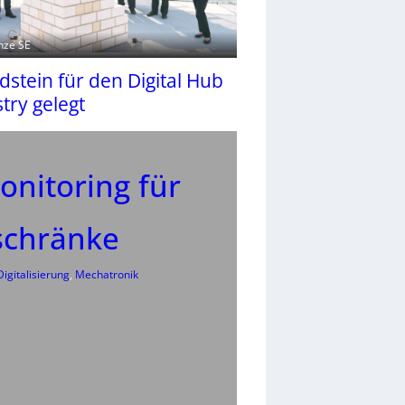
enze SE
stein für den Digital Hub
try gelegt
onitoring für
schränke
Digitalisierung
, 
Mechatronik