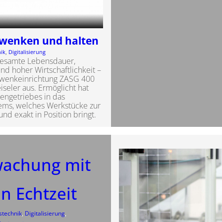
hwenken und halten
nik
, 
Digitalisierung
 gesamte Lebensdauer,
d hoher Wirtschaftlichkeit –
hwenkeinrichtung ZASG 400
seler aus. Ermöglicht hat
lengetriebes in das
ems, welches Werkstücke zur
nd exakt in Position bringt.
achung mit
in Echtzeit
stechnik
, 
Digitalisierung
, 