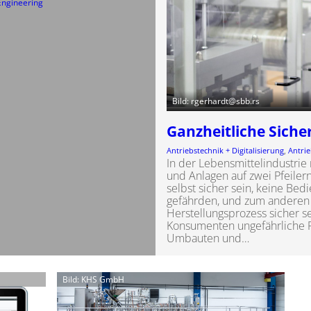
Engineering
Bild: rgerhardt@sbb.rs
Ganzheitliche Siche
Antriebstechnik + Digitalisierung
, 
Antrie
In der Lebensmittelindustrie
und Anlagen auf zwei Pfeile
selbst sicher sein, keine Bed
gefährden, und zum anderen
Herstellungsprozess sicher s
Konsumenten ungefährliche 
Umbauten und…
Bild: KHS GmbH