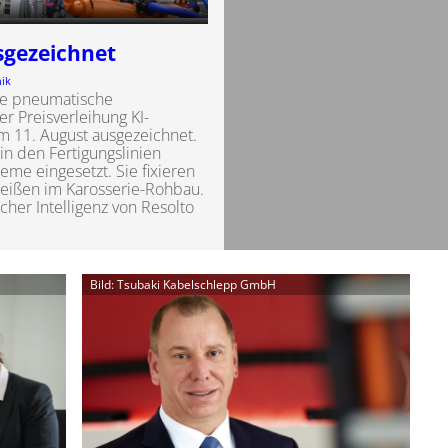
sgezeichnet
ik
nte pneumatische
r Preisverleihung KI-
11. August ausgezeichnet.
in den Fertigungslinien
me eingesetzt. Sie fixieren
weißen im Karosserie-Rohbau.
cher Intelligenz von Resolto
Bild: Tsubaki Kabelschlepp GmbH