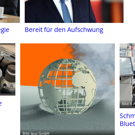
egie
Bereit für den Aufschwung
e
Bild: K
Schm
Blue
Bild: Igus GmbH