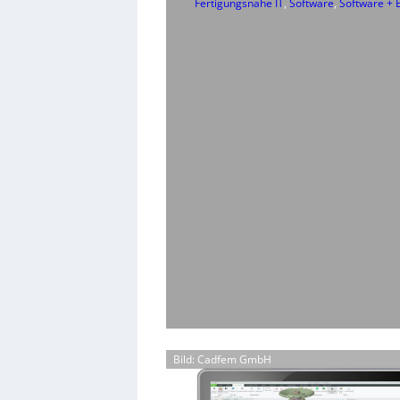
Fertigungsnahe IT
, 
Software
, 
Software + 
Bild: Cadfem GmbH