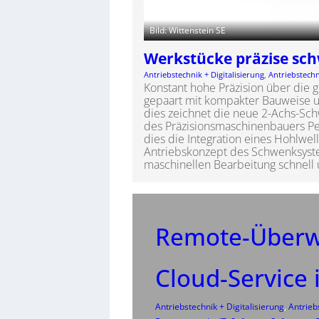
Bild: Wittenstein SE
Werkstücke präzise sc
Antriebstechnik + Digitalisierung
, 
Antriebstech
Konstant hohe Präzision über die
gepaart mit kompakter Bauweise un
dies zeichnet die neue 2-Achs-Sc
des Präzisionsmaschinenbauers Pei
dies die Integration eines Hohlwel
Antriebskonzept des Schwenksyst
maschinellen Bearbeitung schnell u
Remote-Überw
Cloud-Service 
Antriebstechnik + Digitalisierung
, 
Antrieb