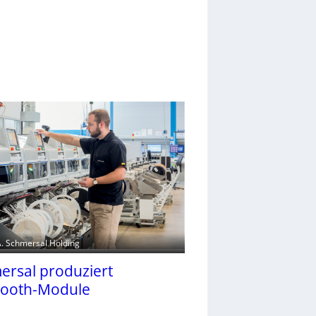
.A. Schmersal Holding
ersal produziert
tooth-Module