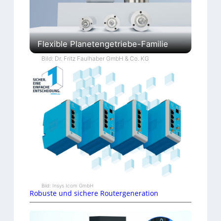
Flexible Planetengetriebe-Familie
Bild: Dr. Fritz Faulhaber GmbH & Co. KG
Bild: Insys Icom GmbH
Robuste und sichere Routergeneration