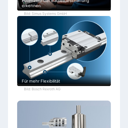
Potenziale der Bauteilbeschaffung
erkennen
Bild: Simus Systems GmbH
Für mehr Flexibilität
Bild: Bosch Rexroth AG