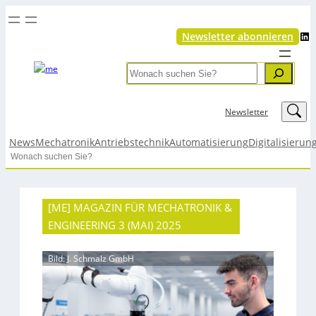
LinkedIn
Newsletter abonnieren
Search
LinkedIn
Newsletter
News
Mechatronik
Antriebstechnik
Automatisierung
Digitalisierun
Search
[ME] MAGAZIN FÜR MECHATRONIK &
ENGINEERING 3 (MAI) 2025
Bild: J. Schmalz GmbH