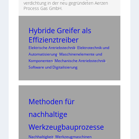
verdichtung in der neu gegründeten Aerzen
Process Gas GmbH.
Hybride Greifer als
Effizienztreiber
Elektrische Antriebstechnik
, 
Elektrotechnik und
Automatisierung
, 
Maschinenelemente und
Komponenten
, 
Mechanische Antriebstechnik
, 
Software und Digitalisierung
Methoden für
nachhaltige
Werkzeugbauprozesse
Nachhaltigkeit
, 
Werkzeugmaschinen