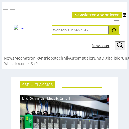
LinkedIn
Newsletter abonnieren
Search
LinkedIn
Newsletter
News
Mechatronik
Antriebstechnik
Automatisierung
Digitalisierun
Search
SSB – CLASSICS
Bild: Schneider Electric GmbH