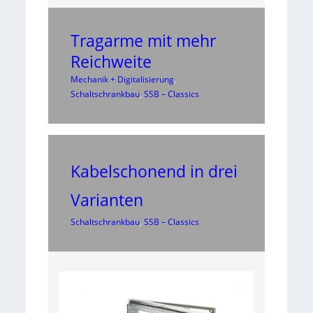
Tragarme mit mehr
Reichweite
Mechanik + Digitalisierung
, 
Schaltschrankbau
, 
SSB – Classics
Kabelschonend in drei
Varianten
Schaltschrankbau
, 
SSB – Classics