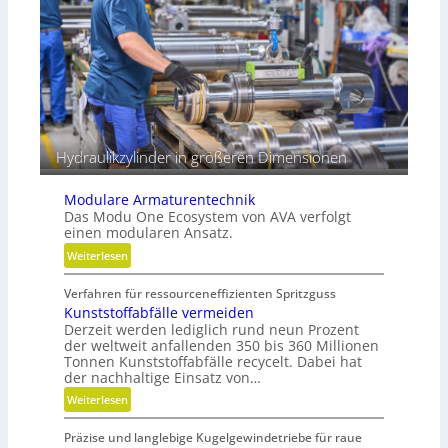
e
e
i
s
b
s
e
e
r
Hydraulikzylinder in größeren Dimensionen
Modulare Armaturentechnik
Das Modu One Ecosystem von AVA verfolgt
einen modularen Ansatz.
:
Weiterlesen
M
Verfahren für ressourceneffizienten Spritzguss
o
Kunststoffabfälle vermeiden
d
Derzeit werden lediglich rund neun Prozent
u
der weltweit anfallenden 350 bis 360 Millionen
l
Tonnen Kunststoffabfälle recycelt. Dabei hat
a
der nachhaltige Einsatz von…
r
:
Weiterlesen
e
K
A
Präzise und langlebige Kugelgewindetriebe für raue
u
r