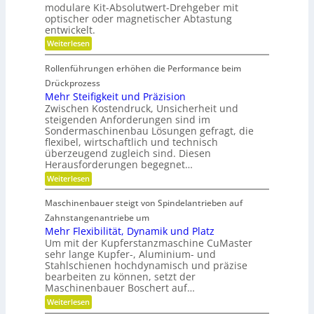
s
r
modulare Kit-Absolutwert-Drehgeber mit
h
e
c
e
optischer oder magnetischer Abtastung
r
s
h
n
entwickelt.
e
a
F
B
f
:
Weiterlesen
r
e
t
B
t
e
i
a
r
Rollenführungen erhöhen die Performance beim
n
t
i
i
d
t
Drückprozess
h
e
e
e
Mehr Steifigkeit und Präzision
b
e
r
r
s
Zwischen Kostendruck, Unsicherheit und
K
i
i
z
steigenden Anforderungen sind im
u
e
t
e
Sondermaschinenbau Lösungen gefragt, die
n
-
i
s
s
flexibel, wirtschaftlich und technisch
u
t
t
n
überzeugend zugleich sind. Diesen
g
d
s
d
Herausforderungen begegnet…
a
r
t
g
n
:
Weiterlesen
a
o
e
k
M
f
t
d
Ö
e
f
r
Maschinenbauer steigt von Spindelantrieben auf
l
e
h
b
i
a
r
Zahnstangenantriebe um
r
e
n
u
S
a
b
Mehr Flexibilität, Dynamik und Platz
s
t
n
e
Um mit der Kupferstanzmaschine CuMaster
g
e
c
l
sehr lange Kupfer-, Aluminium- und
l
i
h
o
e
Stahlschienen hochdynamisch und präzise
f
e
s
i
bearbeiten zu können, setzt der
i
c
g
Maschinenbauer Boschert auf…
h
k
:
Weiterlesen
e
M