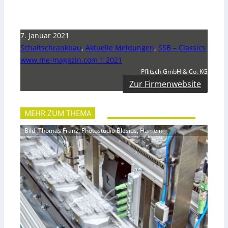
7. Januar 2021
Schaltschrankbau
,
Aktuelle Meldungen
,
SSB – Classics
www.me-magazin.com 1 2021
Pflitsch GmbH & Co. KG
Zur Firmenwebsite
MEHR ZUM THEMA
Bild: Thomas Franz, Photostudio Blesius, Hameln