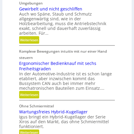
n
Umgebungen
m
s
Gewirbelt und nicht geschliffen
a
Auch wo Späne, Staub und Schmutz
t
t
allgegenwärtig sind, wie in der
s
u
Holzbearbeitung, muss die Antriebstechnik
t
r
exakt, schnell und dauerhaft zuverlässig
o
arbeiten. Für…
e
f
n
:
Weiterlesen
f
t
G
a
e
Komplexe Bewegungen intuitiv mit nur einer Hand
e
b
c
w
steuern
f
h
i
Ergonomischer Bedienknauf mit sechs
ä
n
Freiheitsgraden
r
l
i
In der Automotive-Industrie ist es schon lange
b
l
etabliert, aber inzwischen kommt das
k
e
e
Bussystem CAN auch bei immer mehr
l
mechatronischen Bauteilen zum Einsatz.…
v
t
e
:
Weiterlesen
u
r
E
n
m
Ohne Schmiermittel
r
d
e
Wartungsfreies Hybrid-Kugellager
g
n
i
Igus bringt ein Hybrid-Kugellager der Serie
o
i
Xiros auf den Markt, das ohne Schmiermittel
d
n
c
funktioniert.
e
o
h
:
Weiterlesen
n