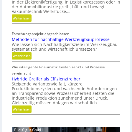
In der Elektronikfertigung, in Logistikprozessen oder in
t
der Automobilindustrie greift, hält und bewegt
e
Vakuumtechnik Werkstücke.…
g
:
Weiterlesen
i
V
s
a
c
Forschungsprojekt abgeschlossen
k
h
Methoden für nachhaltige Werkzeugbauprozesse
u
e
Wie lassen sich Nachhaltigkeitsziele im Werkzeugbau
u
N
systematisch und wirtschaftlich umsetzen?
m
e
:
Weiterlesen
w
u
M
i
a
Wie intelligente Pneumatik Kosten senkt und Prozesse
e
r
u
t
vereinfacht
d
s
h
Hybride Greifer als Effizienztreiber
m
r
Steigende Variantenvielfalt, kürzere
o
o
i
Produktlebenszyklen und wachsende Anforderungen
d
b
c
an Transparenz sowie Prozesssicherheit setzten die
e
i
h
industrielle Produktion zunehmend unter Druck.
n
l
Gleichzeitig müssen Anlagen wirtschaftlich…
t
f
u
:
Weiterlesen
ü
n
H
r
g
y
n
b
a
Bild: Cigus GmbH
r