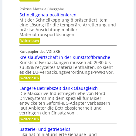
m
W
t
i
a
g
Präzise Materialübergabe
r
s
e
Schnell genau positionieren
t
c
u
Mit der Schnellkopplung 8 präsentiert Item
s
h
n
eine Lösung für die temporäre Arretierung und
c
g
e
präzise Ausrichtung mobiler
h
s
Materialtransportlösungen.
r
f
l
:
r
Weiterlesen
B
i
S
e
e
f
c
i
Kurzpapier des VDI ZRE
d
h
e
f
Kreislaufwirtschaft in der Kunststoffbranche
n
s
i
e
e
H
Kunststoffverpackungen müssen ab 2030 bis
e
n
l
y
zu 35% recyceltes Material enthalten, so sieht
n
l
b
es die EU-Verpackungsverordnung (PPWR) vor.
g
r
k
:
Weiterlesen
e
i
n
K
n
d
r
a
a
-
Längere Betriebszeit dank Ölausgleich
e
u
K
u
Die Maxxdrive-Industriegetriebe von Nord
i
p
u
Drivesystems mit dem speziell für Mixer
f
s
o
g
entwickelten Safomi-IEC-Adapter verbessern
l
s
m
e
laut Anbieter die Betriebssicherheit und
a
i
l
i
u
verringern den Einsatz von…
t
l
t
f
i
a
:
Weiterlesen
w
o
g
s
L
i
n
e
ä
e
Batterie- und getriebelos
r
i
r
n
c
t
Lika hat miniaturisierte Gehäuse- und
e
g