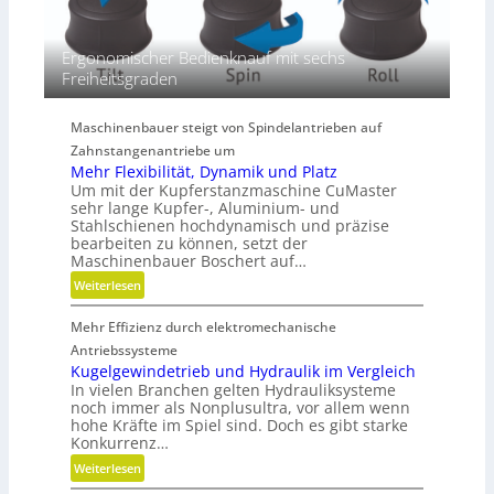
i
m
e
Ergonomischer Bedienknauf mit sechs
n
Freiheitsgraden
s
i
Maschinenbauer steigt von Spindelantrieben auf
o
Zahnstangenantriebe um
n
Mehr Flexibilität, Dynamik und Platz
e
Um mit der Kupferstanzmaschine CuMaster
n
sehr lange Kupfer-, Aluminium- und
Stahlschienen hochdynamisch und präzise
bearbeiten zu können, setzt der
Maschinenbauer Boschert auf…
:
Weiterlesen
M
Mehr Effizienz durch elektromechanische
e
h
Antriebssysteme
r
Kugelgewindetrieb und Hydraulik im Vergleich
In vielen Branchen gelten Hydrauliksysteme
F
noch immer als Nonplusultra, vor allem wenn
l
hohe Kräfte im Spiel sind. Doch es gibt starke
e
Konkurrenz…
x
:
Weiterlesen
i
K
b