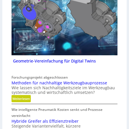
Geometrie-Vereinfachung für Digital Twins
Forschungsprojekt abgeschlossen
Methoden für nachhaltige Werkzeugbauprozesse
Wie lassen sich Nachhaltigkeitsziele im Werkzeugbau
systematisch und wirtschaftlich umsetzen?
:
Weiterlesen
M
Wie intelligente Pneumatik Kosten senkt und Prozesse
e
t
vereinfacht
h
Hybride Greifer als Effizienztreiber
Steigende Variantenvielfalt, kürzere
o