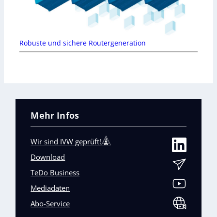
Robuste und sichere Routergeneration
Mehr Infos
Wir sind IVW geprüft!
Download
TeDo Business
Mediadaten
Abo-Service