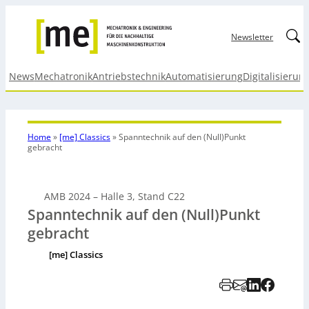
Linked
Newsletter
News
Mechatronik
Antriebstechnik
Automatisierung
Digitalisierun
Home
»
[me] Classics
»
Spanntechnik auf den (Null)Punkt
gebracht
AMB 2024 – Halle 3, Stand C22
Spanntechnik auf den (Null)Punkt
gebracht
[me] Classics