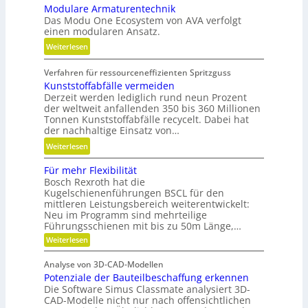
Modulare Armaturentechnik
u
i
Das Modu One Ecosystem von AVA verfolgt
g
l
einen modularen Ansatz.
e
i
:
Weiterlesen
l
t
M
g
ä
Verfahren für ressourceneffizienten Spritzguss
o
e
t
Kunststoffabfälle vermeiden
d
w
,
Derzeit werden lediglich rund neun Prozent
u
i
D
der weltweit anfallenden 350 bis 360 Millionen
l
n
y
Tonnen Kunststoffabfälle recycelt. Dabei hat
a
d
der nachhaltige Einsatz von…
n
r
e
a
:
Weiterlesen
e
t
m
K
A
r
Für mehr Flexibilität
i
u
r
i
Bosch Rexroth hat die
k
n
m
Kugelschienenführungen BSCL für den
e
u
s
a
mittleren Leistungsbereich weiterentwickelt:
b
n
t
Neu im Programm sind mehrteilige
t
u
d
s
Führungsschienen mit bis zu 50m Länge,…
u
n
P
t
:
Weiterlesen
r
d
l
F
o
e
H
ü
a
f
Analyse von 3D-CAD-Modellen
r
n
y
t
f
Potenziale der Bauteilbeschaffung erkennen
m
t
d
e
z
Die Software Simus Classmate analysiert 3D-
a
e
r
h
CAD-Modelle nicht nur nach offensichtlichen
b
r
c