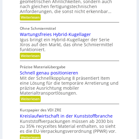
geometrischen Ähnlichkeiten, sondern auch
a
f
F
h
nach gleichen fertigungstechnischen
u
l
ä
Anforderungen, die sonst nicht erkennbar…
n
e
l
l
x
:
i
Weiterlesen
i
l
i
P
k
k
b
o
e
Ohne Schmiermittel
i
t
i
v
Wartungsfreies Hybrid-Kugellager
l
e
m
i
e
n
Igus bringt ein Hybrid-Kugellager der Serie
V
t
z
Xiros auf den Markt, das ohne Schmiermittel
r
ä
i
e
funktioniert.
m
t
a
r
:
Weiterlesen
l
e
W
g
e
i
a
d
l
Präzise Materialübergabe
d
r
e
e
Schnell genau positionieren
t
r
e
u
Mit der Schnellkopplung 8 präsentiert Item
i
B
n
n
a
eine Lösung für die temporäre Arretierung und
c
g
u
präzise Ausrichtung mobiler
h
s
t
Materialtransportlösungen.
f
e
:
r
Weiterlesen
i
S
e
l
c
i
b
Kurzpapier des VDI ZRE
h
e
e
Kreislaufwirtschaft in der Kunststoffbranche
n
s
s
e
H
Kunststoffverpackungen müssen ab 2030 bis
c
l
y
zu 35% recyceltes Material enthalten, so sieht
h
l
b
a
es die EU-Verpackungsverordnung (PPWR) vor.
g
r
f
:
Weiterlesen
e
i
f