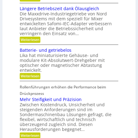
K
n
d
u
r
a
-
Längere Betriebszeit dank Ölausgleich
n
e
u
K
g
Die Maxxdrive-Industriegetriebe von Nord
i
p
u
e
Drivesystems mit dem speziell für Mixer
s
o
g
r
entwickelten Safomi-IEC-Adapter verbessern
l
s
e
k
laut Anbieter die Betriebssicherheit und
a
i
l
e
u
verringern den Einsatz von…
t
l
n
f
i
a
n
:
Weiterlesen
w
o
g
e
L
i
n
e
n
ä
Batterie- und getriebelos
r
i
r
n
t
Lika hat miniaturisierte Gehäuse- und
e
g
s
r
modulare Kit-Absolutwert-Drehgeber mit
e
c
e
optischer oder magnetischer Abtastung
r
h
n
entwickelt.
e
a
B
f
:
Weiterlesen
e
t
B
t
i
a
r
Rollenführungen erhöhen die Performance beim
n
t
i
d
t
Drückprozess
e
e
e
Mehr Steifigkeit und Präzision
b
r
r
s
Zwischen Kostendruck, Unsicherheit und
K
i
z
steigenden Anforderungen sind im
u
e
e
Sondermaschinenbau Lösungen gefragt, die
n
-
i
s
flexibel, wirtschaftlich und technisch
u
t
t
n
überzeugend zugleich sind. Diesen
d
s
d
Herausforderungen begegnet…
a
t
g
n
:
Weiterlesen
o
e