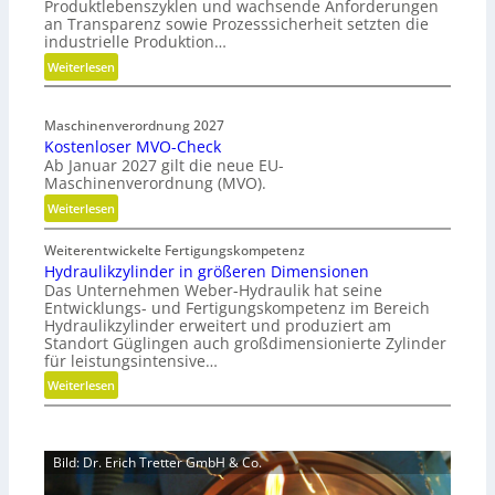
Produktlebenszyklen und wachsende Anforderungen
d
an Transparenz sowie Prozesssicherheit setzten die
e
industrielle Produktion…
n
:
Weiterlesen
f
H
ü
y
r
Maschinenverordnung 2027
b
n
Kostenloser MVO-Check
r
a
Ab Januar 2027 gilt die neue EU-
i
c
Maschinenverordnung (MVO).
d
h
:
Weiterlesen
e
h
K
G
a
Weiterentwickelte Fertigungskompetenz
o
r
l
Hydraulikzylinder in größeren Dimensionen
s
e
t
Das Unternehmen Weber-Hydraulik hat seine
t
i
i
Entwicklungs- und Fertigungskompetenz im Bereich
e
f
Hydraulikzylinder erweitert und produziert am
g
n
e
Standort Güglingen auch großdimensionierte Zylinder
e
l
für leistungsintensive…
r
W
o
a
:
Weiterlesen
e
s
l
H
r
e
s
y
k
r
E
d
z
M
Bild: Dr. Erich Tretter GmbH & Co.
ff
r
e
V
i
a
u