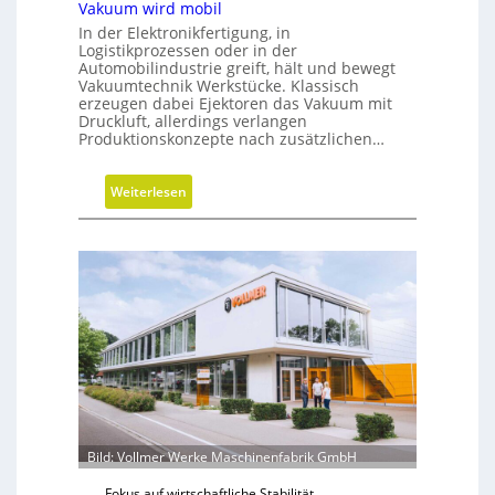
Vakuum wird mobil
a
In der Elektronikfertigung, in
u
Logistikprozessen oder in der
s
Automobilindustrie greift, hält und bewegt
Vakuumtechnik Werkstücke. Klassisch
r
erzeugen dabei Ejektoren das Vakuum mit
i
Druckluft, allerdings verlangen
c
Produktionskonzepte nach zusätzlichen…
h
t
:
Weiterlesen
u
V
n
a
g
k
u
u
m
w
i
r
d
m
Bild: Vollmer Werke Maschinenfabrik GmbH
o
b
Fokus auf wirtschaftliche Stabilität