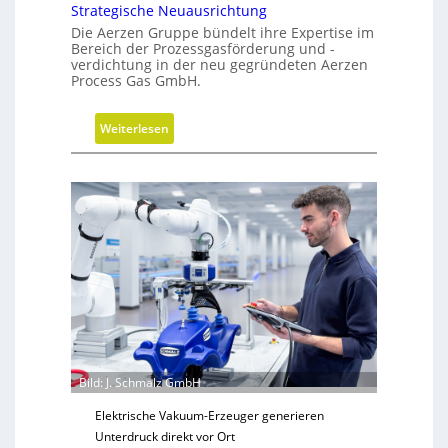
Strategische Neuausrichtung
Die Aerzen Gruppe bündelt ihre Expertise im
Bereich der Prozessgasförderung und -
verdichtung in der neu gegründeten Aerzen
Process Gas GmbH.
:
Weiterlesen
S
t
r
a
t
e
g
i
s
c
h
e
Bild: J. Schmalz GmbH
N
Elektrische Vakuum-Erzeuger generieren
e
Unterdruck direkt vor Ort
u