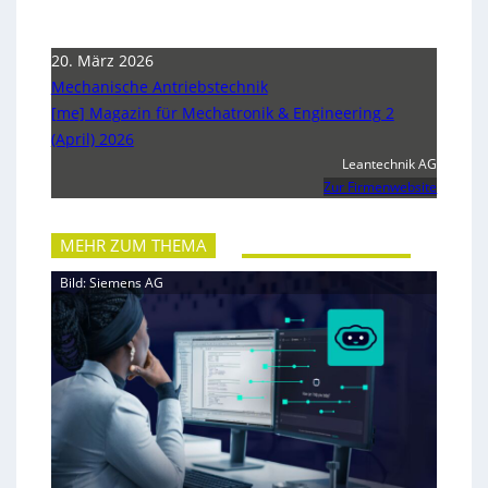
20. März 2026
Mechanische Antriebstechnik
[me] Magazin für Mechatronik & Engineering 2
(April) 2026
Leantechnik AG
Zur Firmenwebsite
MEHR ZUM THEMA
Bild: Siemens AG