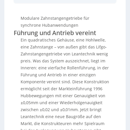
Positionieraufgaben. LIVGO vereint dank vierfacher
Rollenführung Führung und Antrieb in einer
kompakten, direkt montierbaren Einheit (ohne
Modulare Zahnstangengetriebe für
externe Führung) und erreicht seit 1996 ±0,05 mm
Genauigkeit sowie ±0,02 bis ±0,01 mm
synchrone Hubanwendungen
Wiederholgenauigkeit. Je nach Baugröße sind
Führung und Antrieb vereint
Hubkräfte von 2.000 bis 25.000 N und
Ein quadratisches Gehäuse, eine Hohlwelle,
Geschwindigkeiten bis 3 m/s möglich; die hohe
Querkraftaufnahme eignet sich besonders für das
eine Zahnstange – von außen gibt das Lifgo-
synchrone Bewegen schwerer Lasten. Lianthe SL ist
Zahnstangengetriebe von Leantechnik wenig
für Anwendungen mit vorhandener externer Führung
preis. Was das System auszeichnet, liegt im
gedacht und bietet 800 bis 25.000 N bei bis 0,6 m/s;
Inneren: eine vierfache Rollenführung, in der
beide Serien gibt es auch für
Greif-/Zentrierbewegungen sowie lange Hubwege.
Führung und Antrieb in einer einzigen
Neu ist die Baugröße 5.2 für beide Reihen: ausgelegt
Komponente vereint sind. Diese Konstruktion
bis 1.000 N, schließt sie die Lücke zwischen 5.1 (ca.
ermöglicht seit der Markteinführung 1996
400 N) und 5.3 (ca. 1.600 N), wird aus einer
Hubbewegungen mit einer Genauigkeit von
hochfesten Legierung gefertigt und soll im Bereich 0–
1.000 kg Fertigungskosten senken. Beispiele aus der
±0,05mm und einer Wiederholgenauigkeit
Praxis reichen von Formel‑1‑Messtechnik
zwischen ±0,02 und ±0,01mm. Jetzt bringt
(hochpräzise Kamera-/Laserpositionierung) über
Leantechnik eine neue Baugröße auf den
Metallverarbeitung (Hubtisch im 6‑Sekunden‑Takt)
Markt, die Konstrukteuren mehr Spielraum
und Intralogistik (Hochregallager-Shuttles) bis zur
Lebensmittelindustrie, wo geschlossene Gehäuse