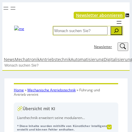
LinkedIn
Newsletter abonnieren
Search
LinkedIn
Newsletter
News
Mechatronik
Antriebstechnik
Automatisierung
Digitalisierun
Search
Home
»
Mechanische Antriebstechnik
»
Führung und
Antrieb vereint
Übersicht mit KI
Lianthechnik erweitert seine modularen
Zahnstanggetriebe der Baureihen LIVGO und Lianthe
* Diese Inhalte wurden mithilfe von Künstlicher Intelligenz
SL für präzise, synchrone Hub- und
erstellt und können Fehler enthalten.