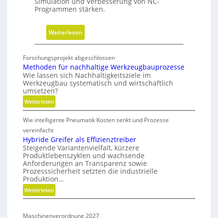
Simulation und Verbesserung von NC-
a
Programmen stärken.
c
h
:
Weiterlesen
h
N
a
e
l
Forschungsprojekt abgeschlossen
u
t
Methoden für nachhaltige Werkzeugbauprozesse
e
i
Wie lassen sich Nachhaltigkeitsziele im
Werkzeugbau systematisch und wirtschaftlich
V
g
umsetzen?
e
k
:
Weiterlesen
r
e
M
s
i
Wie intelligente Pneumatik Kosten senkt und Prozesse
e
i
t
t
vereinfacht
o
s
h
Hybride Greifer als Effizienztreiber
n
-
Steigende Variantenvielfalt, kürzere
o
d
Produktlebenszyklen und wachsende
R
d
Anforderungen an Transparenz sowie
e
o
e
Prozesssicherheit setzten die industrielle
r
a
n
Produktion…
f
C
d
:
Weiterlesen
ü
N
m
H
r
C
a
y
n
-
Maschinenverordnung 2027
p
b