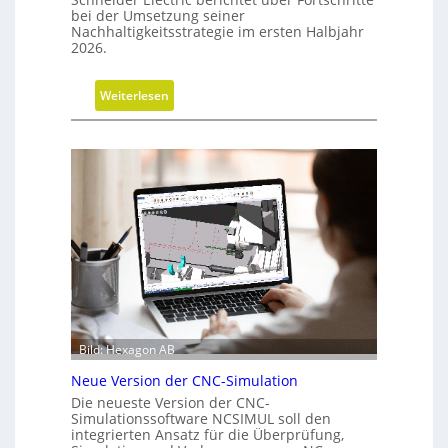
e
bei der Umsetzung seiner
r
Nachhaltigkeitsstrategie im ersten Halbjahr
2026.
G
e
s
:
Weiterlesen
c
F
h
o
ä
r
f
t
t
s
s
c
f
h
ü
r
h
i
r
t
u
t
n
e
Bild: Hexagon AB
g
b
Neue Version der CNC-Simulation
e
Die neueste Version der CNC-
i
Simulationssoftware NCSIMUL soll den
N
integrierten Ansatz für die Überprüfung,