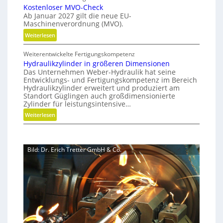
a
Kostenloser MVO-Check
S
r
c
Ab Januar 2027 gilt die neue EU-
i
i
h
Maschinenverordnung (MVO).
d
m
h
:
Weiterlesen
e
u
a
K
G
l
l
Weiterentwickelte Fertigungskompetenz
o
r
a
t
Hydraulikzylinder in größeren Dimensionen
s
e
i
t
Das Unternehmen Weber-Hydraulik hat seine
t
i
Entwicklungs- und Fertigungskompetenz im Bereich
g
i
e
f
Hydraulikzylinder erweitert und produziert am
e
o
n
e
Standort Güglingen auch großdimensionierte
W
l
n
Zylinder für leistungsintensive…
r
e
o
a
:
Weiterlesen
r
s
l
H
k
e
s
y
z
r
E
d
e
M
Bild: Dr. Erich Tretter GmbH & Co.
ff
r
u
V
i
a
g
O
z
u
b
-
i
l
a
C
e
i
u
h
n
k
p
e
z
z
r
c
t
y
o