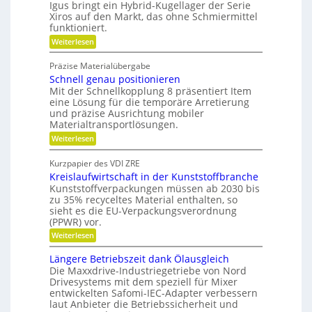
i
e
n
Igus bringt ein Hybrid-Kugellager der Serie
V
t
z
Xiros auf den Markt, das ohne Schmiermittel
r
ä
i
e
funktioniert.
m
t
a
r
:
Weiterlesen
l
e
W
g
e
i
a
d
l
Präzise Materialübergabe
d
r
e
e
Schnell genau positionieren
t
r
e
u
Mit der Schnellkopplung 8 präsentiert Item
i
B
n
n
a
eine Lösung für die temporäre Arretierung
c
g
u
und präzise Ausrichtung mobiler
h
s
t
Materialtransportlösungen.
f
e
:
r
Weiterlesen
i
S
e
l
c
i
b
Kurzpapier des VDI ZRE
h
e
e
Kreislaufwirtschaft in der Kunststoffbranche
n
s
s
e
H
Kunststoffverpackungen müssen ab 2030 bis
c
l
y
zu 35% recyceltes Material enthalten, so
h
l
b
a
sieht es die EU-Verpackungsverordnung
g
r
f
(PPWR) vor.
e
i
f
:
n
Weiterlesen
d
u
K
a
-
n
r
u
K
g
Längere Betriebszeit dank Ölausgleich
e
p
u
e
Die Maxxdrive-Industriegetriebe von Nord
i
o
g
r
Drivesystems mit dem speziell für Mixer
s
s
e
k
entwickelten Safomi-IEC-Adapter verbessern
l
i
l
e
laut Anbieter die Betriebssicherheit und
a
t
l
n