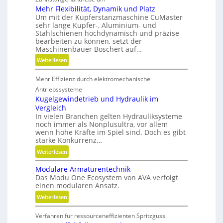
Mehr Flexibilität, Dynamik und Platz
n
Um mit der Kupferstanzmaschine CuMaster
e
sehr lange Kupfer-, Aluminium- und
n
Stahlschienen hochdynamisch und präzise
bearbeiten zu können, setzt der
Maschinenbauer Boschert auf…
:
Weiterlesen
M
Mehr Effizienz durch elektromechanische
e
h
Antriebssysteme
r
Kugelgewindetrieb und Hydraulik im
Vergleich
F
In vielen Branchen gelten Hydrauliksysteme
l
noch immer als Nonplusultra, vor allem
e
wenn hohe Kräfte im Spiel sind. Doch es gibt
x
starke Konkurrenz…
i
:
Weiterlesen
b
K
i
Modulare Armaturentechnik
u
l
Das Modu One Ecosystem von AVA verfolgt
g
i
einen modularen Ansatz.
e
t
:
Weiterlesen
l
ä
M
g
t
Verfahren für ressourceneffizienten Spritzguss
o
e
,