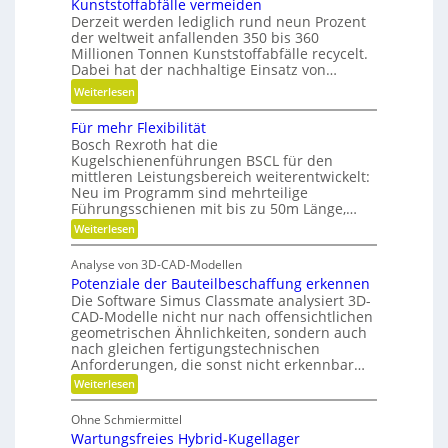
Kunststoffabfälle vermeiden
d
w
D
Derzeit werden lediglich rund neun Prozent
u
i
y
der weltweit anfallenden 350 bis 360
l
n
Millionen Tonnen Kunststoffabfälle recycelt.
n
a
d
Dabei hat der nachhaltige Einsatz von…
a
r
e
m
:
Weiterlesen
e
t
i
K
A
r
Für mehr Flexibilität
k
u
r
i
Bosch Rexroth hat die
u
n
m
Kugelschienenführungen BSCL für den
e
n
s
a
mittleren Leistungsbereich weiterentwickelt:
b
d
t
Neu im Programm sind mehrteilige
t
u
P
s
Führungsschienen mit bis zu 50m Länge,…
u
n
l
t
:
Weiterlesen
r
d
F
a
o
e
H
ü
t
f
Analyse von 3D-CAD-Modellen
r
n
y
z
f
Potenziale der Bauteilbeschaffung erkennen
m
t
d
e
Die Software Simus Classmate analysiert 3D-
a
e
r
h
CAD-Modelle nicht nur nach offensichtlichen
b
r
c
geometrischen Ähnlichkeiten, sondern auch
a
f
F
h
nach gleichen fertigungstechnischen
u
l
ä
Anforderungen, die sonst nicht erkennbar…
n
e
l
l
x
:
i
Weiterlesen
i
l
i
P
k
k
b
o
e
Ohne Schmiermittel
i
t
i
v
Wartungsfreies Hybrid-Kugellager
l
e
m