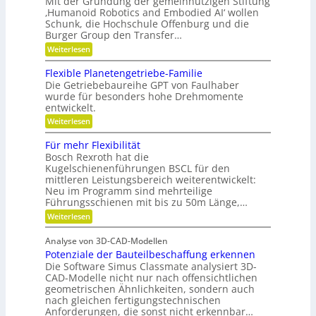
Mit der Gründung der gemeinnützigen Stiftung
z
r
i
‚Humanoid Robotics and Embodied AI‘ wollen
i
i
Schunk, die Hochschule Offenburg und die
t
s
s
Burger Group den Transfer…
ä
t
i
:
e
Weiterlesen
t
o
G
n
,
e
,
n
Flexible Planetengetriebe-Familie
D
m
e
Die Getriebebaureihe GPT von Faulhaber
e
i
y
wurde für besonders hohe Drehmomente
i
n
n
entwickelt.
n
e
a
n
V
:
Weiterlesen
ü
e
m
F
t
r
l
Für mehr Flexibilität
i
z
a
e
Bosch Rexroth hat die
i
k
n
x
g
Kugelschienenführungen BSCL für den
t
i
u
e
w
mittleren Leistungsbereich weiterentwickelt:
b
n
S
o
Neu im Programm sind mehrteilige
l
t
r
d
e
Führungsschienen mit bis zu 50m Länge,…
i
t
P
P
:
Weiterlesen
f
u
l
l
F
t
n
a
ü
u
g
a
n
Analyse von 3D-CAD-Modellen
r
n
e
t
Potenziale der Bauteilbeschaffung erkennen
m
g
t
z
e
Die Software Simus Classmate analysiert 3D-
g
e
h
e
CAD-Modelle nicht nur nach offensichtlichen
n
r
g
geometrischen Ähnlichkeiten, sondern auch
g
F
r
e
nach gleichen fertigungstechnischen
l
ü
t
Anforderungen, die sonst nicht erkennbar…
e
n