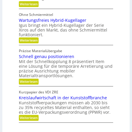
r
x
d
:
Weiterlesen
i
i
e
P
e
b
t
o
b
Ohne Schmiermittel
i
t
e
Wartungsfreies Hybrid-Kugellager
l
e
-
i
n
Igus bringt ein Hybrid-Kugellager der Serie
F
t
z
Xiros auf den Markt, das ohne Schmiermittel
a
ä
i
m
funktioniert.
t
a
i
:
Weiterlesen
l
l
W
e
i
a
d
e
Präzise Materialübergabe
r
e
Schnell genau positionieren
t
r
u
Mit der Schnellkopplung 8 präsentiert Item
B
n
a
eine Lösung für die temporäre Arretierung und
g
u
präzise Ausrichtung mobiler
s
t
Materialtransportlösungen.
f
e
:
r
Weiterlesen
i
S
e
l
c
i
b
Kurzpapier des VDI ZRE
h
e
e
Kreislaufwirtschaft in der Kunststoffbranche
n
s
s
e
H
Kunststoffverpackungen müssen ab 2030 bis
c
l
y
zu 35% recyceltes Material enthalten, so sieht
h
l
b
a
es die EU-Verpackungsverordnung (PPWR) vor.
g
r
f
:
Weiterlesen
e
i
f
K
n
d
u
r
a
-
n
e
u
K
g