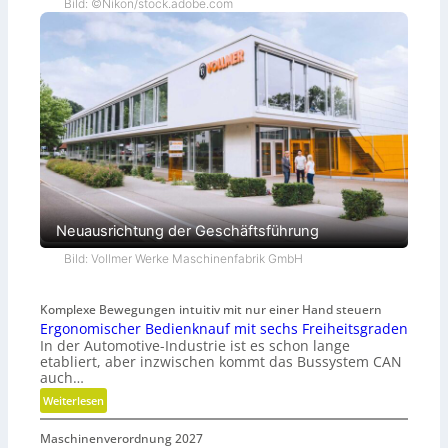
Bild: ©Nikon/stock.adobe.com
Neuausrichtung der Geschäftsführung
Bild: Vollmer Werke Maschinenfabrik GmbH
Komplexe Bewegungen intuitiv mit nur einer Hand steuern
Ergonomischer Bedienknauf mit sechs Freiheitsgraden
In der Automotive-Industrie ist es schon lange
etabliert, aber inzwischen kommt das Bussystem CAN
auch…
:
Weiterlesen
E
Maschinenverordnung 2027
r