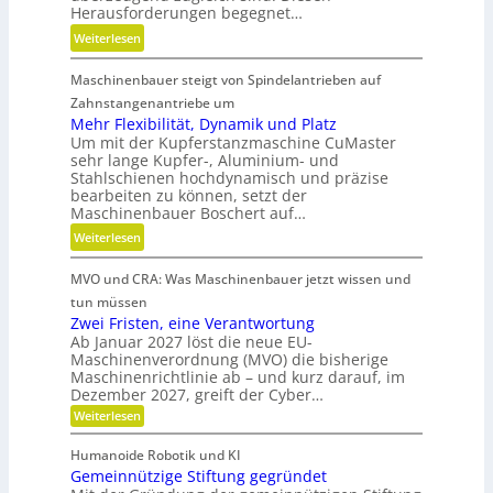
-
Herausforderungen begegnet…
z
u
:
Weiterlesen
e
n
M
i
d
Maschinenbauer steigt von Spindelantrieben auf
e
t
g
h
Zahnstangenantriebe um
d
e
r
Mehr Flexibilität, Dynamik und Platz
a
t
Um mit der Kupferstanzmaschine CuMaster
S
n
r
sehr lange Kupfer-, Aluminium- und
t
k
i
Stahlschienen hochdynamisch und präzise
e
Ö
bearbeiten zu können, setzt der
e
i
l
Maschinenbauer Boschert auf…
b
f
a
:
Weiterlesen
e
i
u
M
l
g
s
MVO und CRA: Was Maschinenbauer jetzt wissen und
e
o
k
g
h
s
tun müssen
e
l
r
Zwei Fristen, eine Verantwortung
i
e
Ab Januar 2027 löst die neue EU-
F
t
i
Maschinenverordnung (MVO) die bisherige
l
u
c
Maschinenrichtlinie ab – und kurz darauf, im
e
n
Dezember 2027, greift der Cyber…
h
x
d
:
Weiterlesen
i
Z
P
b
w
Humanoide Robotik und KI
r
e
i
Gemeinnützige Stiftung gegründet
ä
i
l
F