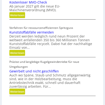
Kostenloser MVO-Check
g
Ab Januar 2027 gilt die neue EU-
o
Maschinenverordnung (MVO).
n
:
Weiterlesen
o
K
m
o
i
Verfahren für ressourceneffizienten Spritzguss
s
s
Kunststoffabfälle vermeiden
t
c
Derzeit werden lediglich rund neun Prozent der
e
h
weltweit anfallenden 350 bis 360 Millionen Tonnen
n
e
Kunststoffabfälle recycelt. Dabei hat der nachhaltige
l
r
Einsatz von…
o
B
:
Weiterlesen
s
e
K
e
d
Präzise und langlebige Kugelgewindetriebe für raue
u
r
i
n
Umgebungen
M
e
s
Gewirbelt und nicht geschliffen
V
n
Auch wo Späne, Staub und Schmutz allgegenwärtig
t
O
k
sind, wie in der Holzbearbeitung, muss die
s
-
Antriebstechnik exakt, schnell und dauerhaft
n
t
zuverlässig arbeiten. Für…
C
a
o
h
u
:
Weiterlesen
f
e
f
G
f
c
m
e
a
k
i
w