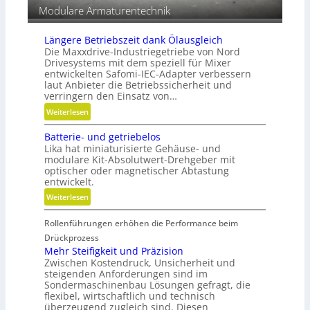
e
Modulare Armaturentechnik
n
Längere Betriebszeit dank Ölausgleich
Die Maxxdrive-Industriegetriebe von Nord
Drivesystems mit dem speziell für Mixer
entwickelten Safomi-IEC-Adapter verbessern
laut Anbieter die Betriebssicherheit und
verringern den Einsatz von…
:
Weiterlesen
L
Batterie- und getriebelos
ä
Lika hat miniaturisierte Gehäuse- und
n
modulare Kit-Absolutwert-Drehgeber mit
g
optischer oder magnetischer Abtastung
e
entwickelt.
r
:
Weiterlesen
e
B
B
Rollenführungen erhöhen die Performance beim
a
e
t
Drückprozess
t
t
Mehr Steifigkeit und Präzision
r
Zwischen Kostendruck, Unsicherheit und
e
i
steigenden Anforderungen sind im
r
e
Sondermaschinenbau Lösungen gefragt, die
i
flexibel, wirtschaftlich und technisch
b
e
überzeugend zugleich sind. Diesen
s