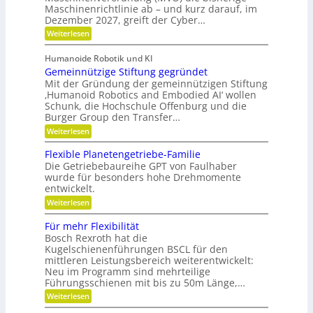
R
l
Maschinenrichtlinie ab – und kurz darauf, im
u
-
f
o
a
n
Dezember 2027, greift der Cyber…
S
u
f
g
e
u
t
:
Weiterlesen
s
n
b
e
Z
s
k
s
r
r
w
g
l
o
Humanoide Robotik und KI
g
e
a
a
r
l
Gemeinnützige Stiftung gegründet
e
i
s
e
n
n
F
Mit der Gründung der gemeinnützigen Stiftung
e
s
n
e
r
c
‚Humanoid Robotics and Embodied AI‘ wollen
i
e
f
r
i
Schunk, die Hochschule Offenburg und die
h
ü
c
a
s
Burger Group den Transfer…
r
e
t
t
h
R
i
:
e
Weiterlesen
o
o
G
n
b
n
e
,
Flexible Planetengetriebe-Familie
o
m
e
Die Getriebebaureihe GPT von Faulhaber
t
e
i
e
wurde für besonders hohe Drehmomente
i
n
r
entwickelt.
n
e
g
n
V
:
Weiterlesen
r
ü
e
F
e
t
r
l
i
Für mehr Flexibilität
z
a
e
f
Bosch Rexroth hat die
i
n
x
e
g
Kugelschienenführungen BSCL für den
t
i
r
e
w
mittleren Leistungsbereich weiterentwickelt:
b
S
o
Neu im Programm sind mehrteilige
l
t
r
e
Führungsschienen mit bis zu 50m Länge,…
i
t
P
:
Weiterlesen
f
u
l
F
t
n
a