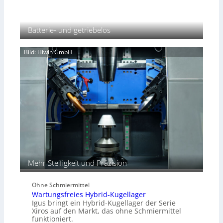
n
n
d
d
H
P
Batterie- und getriebelos
y
l
d
a
r
Bild: Hiwin GmbH
t
a
z
u
l
i
k
i
m
V
e
r
g
Mehr Steifigkeit und Präzision
l
e
i
Ohne Schmiermittel
c
Wartungsfreies Hybrid-Kugellager
h
Igus bringt ein Hybrid-Kugellager der Serie
Xiros auf den Markt, das ohne Schmiermittel
funktioniert.