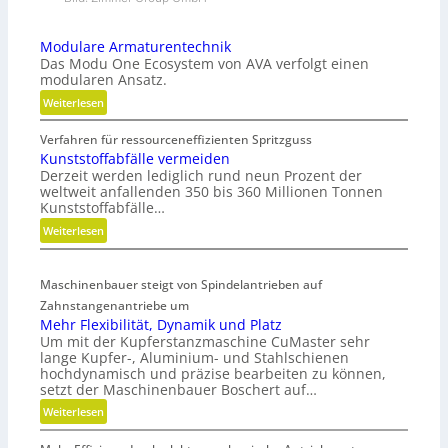
Modulare Armaturentechnik
Das Modu One Ecosystem von AVA verfolgt einen
modularen Ansatz.
:
Weiterlesen
M
Verfahren für ressourceneffizienten Spritzguss
o
Kunststoffabfälle vermeiden
d
Derzeit werden lediglich rund neun Prozent der
u
weltweit anfallenden 350 bis 360 Millionen Tonnen
l
Kunststoffabfälle…
a
:
Weiterlesen
r
K
e
u
A
Maschinenbauer steigt von Spindelantrieben auf
n
r
Zahnstangenantriebe um
s
m
Mehr Flexibilität, Dynamik und Platz
t
a
Um mit der Kupferstanzmaschine CuMaster sehr
s
t
lange Kupfer-, Aluminium- und Stahlschienen
t
u
hochdynamisch und präzise bearbeiten zu können,
o
r
setzt der Maschinenbauer Boschert auf…
f
e
:
Weiterlesen
f
n
M
a
t