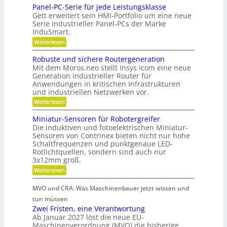
u
f
Panel-PC-Serie für jede Leistungsklasse
i
ä
g
w
Gett erweitert sein HMI-Portfolio um eine neue
t
n
e
Serie industrieller Panel-PCs der Marke
i
i
g
l
InduSmart.
r
o
e
l
:
Weiterlesen
t
n
r
P
a
s
i
a
e
Robuste und sichere Routergeneration
g
c
n
e
B
Mit dem Moros.neo stellt Insys Icom eine neue
e
e
h
r
Generation industrieller Router für
e
l
r
a
Anwendungen in kritischen Infrastrukturen
e
-
t
und industriellen Netzwerken vor.
P
f
n
r
C
t
:
Weiterlesen
i
-
R
i
S
e
o
Miniatur-Sensoren für Robotergreifer
e
n
b
b
r
Die induktiven und fotoelektrischen Miniatur-
d
u
s
i
Sensoren von Contrinex bieten nicht nur hohe
s
e
e
z
Schaltfrequenzen und punktgenaue LED-
t
f
r
Rotlichtquellen, sondern sind auch nur
e
e
ü
u
K
3x12mm groß.
i
r
n
u
j
:
Weiterlesen
t
d
e
M
n
s
d
d
i
i
s
MVO und CRA: Was Maschinenbauer jetzt wissen und
e
a
n
c
t
L
i
tun müssen
n
h
e
a
s
Zwei Fristen, eine Verantwortung
e
k
i
t
r
Ab Januar 2027 löst die neue EU-
t
s
u
Ö
e
Maschinenverordnung (MVO) die bisherige
t
o
r