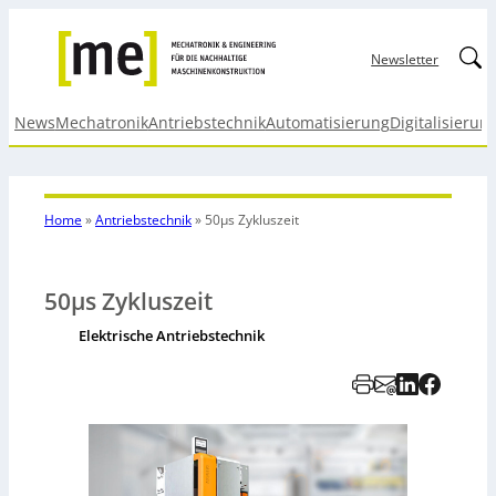
Linked
Newsletter
News
Mechatronik
Antriebstechnik
Automatisierung
Digitalisierun
Home
»
Antriebstechnik
»
50µs Zykluszeit
50µs Zykluszeit
Elektrische Antriebstechnik