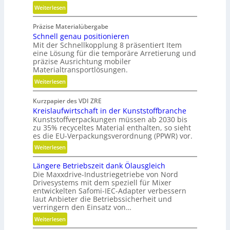
:
Weiterlesen
W
Präzise Materialübergabe
a
Schnell genau positionieren
r
Mit der Schnellkopplung 8 präsentiert Item
t
eine Lösung für die temporäre Arretierung und
u
präzise Ausrichtung mobiler
n
Materialtransportlösungen.
g
:
Weiterlesen
s
S
f
Kurzpapier des VDI ZRE
c
r
Kreislaufwirtschaft in der Kunststoffbranche
h
e
Kunststoffverpackungen müssen ab 2030 bis
n
i
zu 35% recyceltes Material enthalten, so sieht
e
e
es die EU-Verpackungsverordnung (PPWR) vor.
l
s
:
Weiterlesen
l
H
K
g
y
Längere Betriebszeit dank Ölausgleich
r
e
b
Die Maxxdrive-Industriegetriebe von Nord
e
n
Drivesystems mit dem speziell für Mixer
r
i
a
entwickelten Safomi-IEC-Adapter verbessern
i
s
u
laut Anbieter die Betriebssicherheit und
d
l
verringern den Einsatz von…
p
-
a
o
:
Weiterlesen
K
u
s
L