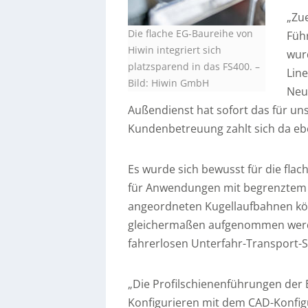
„Zu
Die flache EG-Baureihe von
Füh
Hiwin integriert sich
wur
platzsparend in das FS400.
–
Lin
Bild: Hiwin GmbH
Neu
Außendienst hat sofort das für un
Kundenbetreuung zahlt sich da eb
Es wurde sich bewusst für die flac
für Anwendungen mit begrenztem E
angeordneten Kugellaufbahnen kö
gleichermaßen aufgenommen werde
fahrerlosen Unterfahr-Transport-S
„Die Profilschienenführungen der 
Konfigurieren mit dem CAD-Konfigu