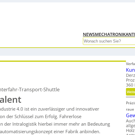
NEWS
MECHATRONIK
ANT
Search
Verfa
Kun
Derz
Proz
360 
nterfahr-Transport-Shuttle
Weit
alent
Präz
ndustrie 4.0 ist ein zuverlässiger und innovativer
raue
Gew
on der Schlüssel zum Erfolg. Fahrerlose
Auc
n der Intralogistik hierbei immer mehr an Bedeutung
allg
Holz
tautomatisierungskonzept einer Fabrik anbinden.