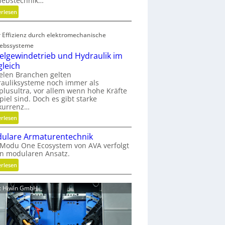
iebstechnik…
o
:
erlesen
f
G
f
e
a
 Effizienz durch elektromechanische
w
b
iebssysteme
i
f
elgewindetrieb und Hydraulik im
r
ä
gleich
b
l
ielen Branchen gelten
e
l
auliksysteme noch immer als
l
e
lusultra, vor allem wenn hohe Kräfte
t
piel sind. Doch es gibt starke
v
kurrenz…
u
e
n
:
erlesen
r
d
K
m
ulare Armaturentechnik
n
u
e
Modu One Ecosystem von AVA verfolgt
i
g
i
n modularen Ansatz.
c
e
d
h
:
erlesen
l
e
t
M
g
n
g
o
e
d: Hiwin GmbH
e
d
w
s
u
i
c
l
n
h
a
d