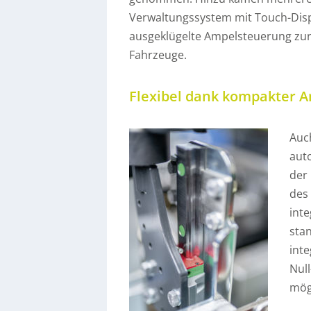
Verwaltungssystem mit Touch-Disp
ausgeklügelte Ampelsteuerung zur
Fahrzeuge.
Flexibel dank kompakter A
Auc
aut
der
des
int
sta
inte
Nul
mög