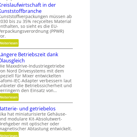
g
Kreislaufwirtschaft in der
h
l
Kunststoffbranche
n
e
Kunststoffverpackungen müssen ab
e
i
2030 bis zu 35% recyceltes Material
l
c
enthalten, so sieht es die EU-
l
h
Verpackungsverordnung (PPWR)
g
vor.
e
:
Weiterlesen
n
K
a
Längere Betriebszeit dank
r
u
Ölausgleich
e
p
Die Maxxdrive-Industriegetriebe
i
o
von Nord Drivesystems mit dem
s
s
speziell für Mixer entwickelten
l
i
Safomi-IEC-Adapter verbessern laut
a
Anbieter die Betriebssicherheit und
t
u
verringern den Einsatz von…
i
f
:
Weiterlesen
o
w
L
n
i
Batterie- und getriebelos
ä
i
r
Lika hat miniaturisierte Gehäuse-
n
e
t
und modulare Kit-Absolutwert-
g
r
Drehgeber mit optischer oder
s
e
e
magnetischer Abtastung entwickelt.
c
r
n
:
Weiterlesen
h