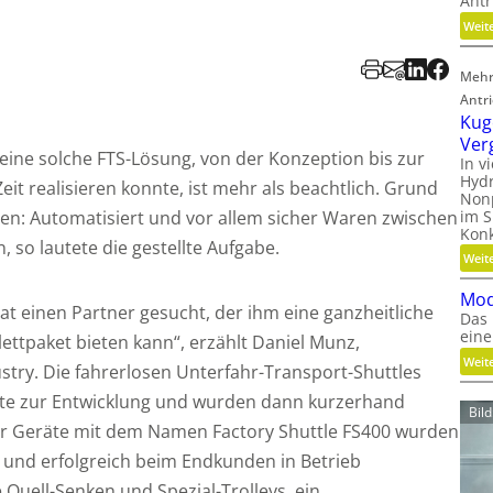
Antr
Weit
Mehr
Antr
Kug
Ver
eine solche FTS-Lösung, von der Konzeption bis zur
In v
Hydr
eit realisieren konnte, ist mehr als beachtlich. Grund
Nonp
im S
den: Automatisiert und vor allem sicher Waren zwischen
Kon
 so lautete die gestellte Aufgabe.
Weit
Mod
at einen Partner gesucht, der ihm eine ganzheitliche
Das 
eine
ttpaket bieten kann“, erzählt Daniel Munz,
Weit
stry. Die fahrerlosen Unterfahr-Transport-Shuttles
iste zur Entwicklung und wurden dann kurzerhand
Bil
er Geräte mit dem Namen Factory Shuttle FS400 wurden
t und erfolgreich beim Endkunden in Betrieb
ell-Senken und Spezial-Trolleys, ein