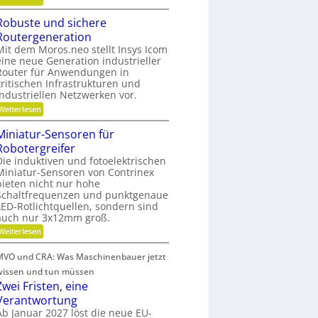
e
B
a
B
Robuste und sichere
a
f
e
Routergeneration
t
t
t
Mit dem Moros.neo stellt Insys Icom
t
i
r
eine neue Generation industrieller
e
n
i
Router für Anwendungen in
r
d
e
kritischen Infrastrukturen und
i
e
industriellen Netzwerken vor.
b
e
r
:
Weiterlesen
s
-
K
R
z
o
u
Miniatur-Sensoren für
u
e
b
n
n
Robotergreifer
u
i
d
s
s
Die induktiven und fotoelektrischen
t
t
Miniatur-Sensoren von Contrinex
g
t
d
e
bieten nicht nur hohe
e
s
u
a
Schaltfrequenzen und punktgenaue
n
t
t
n
LED-Rotlichtquellen, sondern sind
d
r
o
auch nur 3x12mm groß.
k
s
i
f
i
Ö
:
Weiterlesen
c
e
f
M
l
h
i
b
b
MVO und CRA: Was Maschinenbauer jetzt
e
a
n
e
r
r
i
wissen und tun müssen
u
e
l
a
a
Zwei Fristen, eine
s
R
t
o
n
o
Verantwortung
g
u
s
c
u
r
Ab Januar 2027 löst die neue EU-
l
t