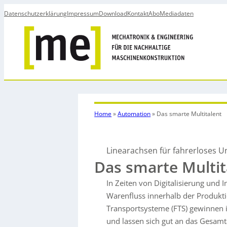
Datenschutzerklärung
Impressum
Download
Kontakt
Abo
Mediadaten
Home
»
Automation
»
Das smarte Multitalent
Linearachsen für fahrerloses U
Das smarte Multit
In Zeiten von Digitalisierung und I
Warenfluss innerhalb der Produkti
Transportsysteme (FTS) gewinnen i
und lassen sich gut an das Gesam