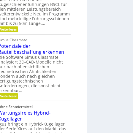
x
e
u
Kugelschienenführungen BSCL für
i
S
n
den mittleren Leistungsbereich
b
t
g
l
i
weiterentwickelt: Neu im Programm
e
f
sind mehrteilige Führungsschienen
P
t
mit bis zu 50m Länge,…
l
u
:
Weiterlesen
a
n
F
n
g
ü
e
g
Simus Classmate
r
t
e
Potenziale der
m
e
g
e
n
r
Bauteilbeschaffung erkennen
h
g
ü
Die Software Simus Classmate
r
e
n
analysiert 3D-CAD-Modelle nicht
F
t
d
nur nach offensichtlichen
l
r
e
e
geometrischen Ähnlichkeiten,
i
t
x
e
sondern auch nach gleichen
i
b
fertigungstechnischen
b
e
Anforderungen, die sonst nicht
i
-
erkennbar…
l
F
i
:
a
Weiterlesen
t
P
m
ä
o
i
Ohne Schmiermittel
t
t
l
Wartungsfreies Hybrid-
e
i
n
e
Kugellager
z
Igus bringt ein Hybrid-Kugellager
i
der Serie Xiros auf den Markt, das
a