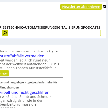
LinkedIn
Newsletter abonnieren
RIEBSTECHNIK
AUTOMATISIERUNG
DIGITALISIERUNG
PODCASTS
hren für ressourceneffizienten Spritzguss
ststoffabfälle vermeiden
eit werden lediglich rund neun
ent der weltweit anfallenden 350 bis
Millionen Tonnen Kunststoffabfälle…
:
erlesen
K
ise und langlebige Kugelgewindetriebe für
u
n
 Umgebungen
s
irbelt und nicht geschliffen
t
h wo Späne, Staub und Schmutz
egenwärtig sind, wie in der
s
bearbeitung, muss die
t