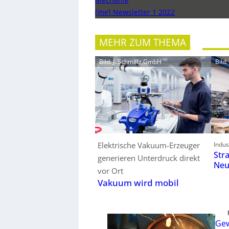
[me] Newsletter 1 2022
MEHR ZUM THEMA
Bild: J. Schmalz GmbH
Bild
Elektrische Vakuum-Erzeuger
Indus
Str
generieren Unterdruck direkt
Neu
vor Ort
Vakuum wird mobil
Gew