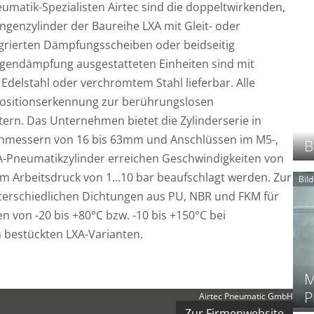
atik-Spezialisten Airtec sind die doppeltwirkenden,
genzylinder der Baureihe LXA mit Gleit- oder
egrierten Dämpfungsscheiben oder beidseitig
agendämpfung ausgestatteten Einheiten sind mit
delstahl oder verchromtem Stahl lieferbar. Alle
 Positionserkennung zur berührungslosen
tern. Das Unternehmen bietet die Zylinderserie in
hmessern von 16 bis 63mm und Anschlüssen im M5-,
B
XA-Pneumatikzylinder erreichen Geschwindigkeiten von
 Arbeitsdruck von 1…10 bar beaufschlagt werden. Zur
Bil
erschiedlichen Dichtungen aus PU, NBR und FKM für
 von -20 bis +80°C bzw. -10 bis +150°C bei
 bestückten LXA-Varianten.
M
P
Airtec Pneumatic GmbH
Zur Firmenwebsite