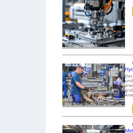
Bild: Cigus GmbH
Hyd
Das
und
erw
gro
Anw
Bild: Weber- Hydraulik GmbH
Met