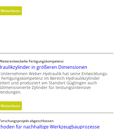
o
t
m
:
g
Weiterlesen
i
K
e
s
o
s
c
s
c
h
t
h
e
e
l
r
n
i
B
l
f
e
o
f
Weiterentwickelte Fertigungskompetenz
d
s
e
raulikzylinder in größeren Dimensionen
i
e
n
 Unternehmen Weber-Hydraulik hat seine Entwicklungs-
e
r
 Fertigungskompetenz im Bereich Hydraulikzylinder
n
eitert und produziert am Standort Güglingen auch
M
k
ßdimensionierte Zylinder für leistungsintensive
V
endungen.
n
O
a
-
u
:
Weiterlesen
C
f
H
h
m
y
e
Forschungsprojekt abgeschlossen
i
d
c
hoden für nachhaltige Werkzeugbauprozesse
t