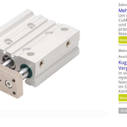
Zahn
Meh
Um 
CuMa
und
präz
Mas
Weit
Mehr
Antr
Kug
Ver
In v
Hydr
Nonp
im S
Kon
Weit
Bild