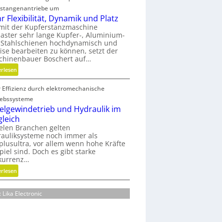
n
r
stangenantriebe um
s
m
r Flexibilität, Dynamik und Platz
t
a
mit der Kupferstanzmaschine
s
t
ster sehr lange Kupfer-, Aluminium-
t
u
 Stahlschienen hochdynamisch und
ise bearbeiten zu können, setzt der
o
r
chinenbauer Boschert auf…
f
e
f
:
erlesen
n
a
M
t
b
 Effizienz durch elektromechanische
e
e
f
h
c
iebssysteme
ä
r
elgewindetrieb und Hydraulik im
h
l
F
n
gleich
l
l
i
ielen Branchen gelten
e
auliksysteme noch immer als
e
k
lusultra, vor allem wenn hohe Kräfte
v
x
piel sind. Doch es gibt starke
e
i
kurrenz…
r
b
:
erlesen
m
i
K
e
l
u
i
i
: Lika Electronic
g
d
t
e
e
ä
l
n
t