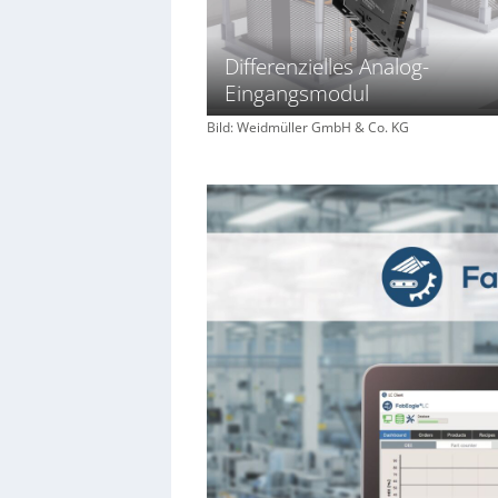
Differenzielles Analog-
Eingangsmodul
Bild: Weidmüller GmbH & Co. KG