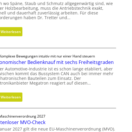
h wo Späne, Staub und Schmutz allgegenwärtig sind, wie
der Holzbearbeitung, muss die Antriebstechnik exakt,
nell und dauerhaft zuverlässig arbeiten. Für diese
orderungen haben Dr. Tretter und…
:
Weiterlesen
G
e
w
i
Komplexe Bewegungen intuitiv mit nur einer Hand steuern
onomischer Bedienknauf mit sechs Freiheitsgraden
r
b
er Automotive-Industrie ist es schon lange etabliert, aber
wischen kommt das Bussystem CAN auch bei immer mehr
e
hatronischen Bauteilen zum Einsatz. Der
l
ktronikanbieter Megatron reagiert auf diesen…
t
u
:
Weiterlesen
n
E
d
r
n
g
Maschinenverordnung 2027
i
tenloser MVO-Check
o
c
n
Januar 2027 gilt die neue EU-Maschinenverordnung (MVO).
h