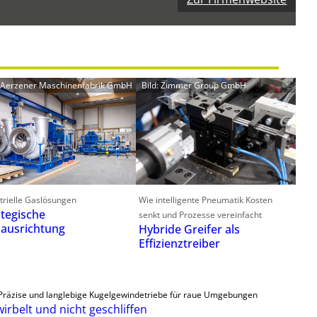
: Aerzener Maschinenfabrik GmbH
Bild: Zimmer Group GmbH
trielle Gaslösungen
Wie intelligente Pneumatik Kosten
ategische
senkt und Prozesse vereinfacht
ausrichtung
Hybride Greifer als
Effizienztreiber
Präzise und langlebige Kugelgewindetriebe für raue Umgebungen
irbelt und nicht geschliffen