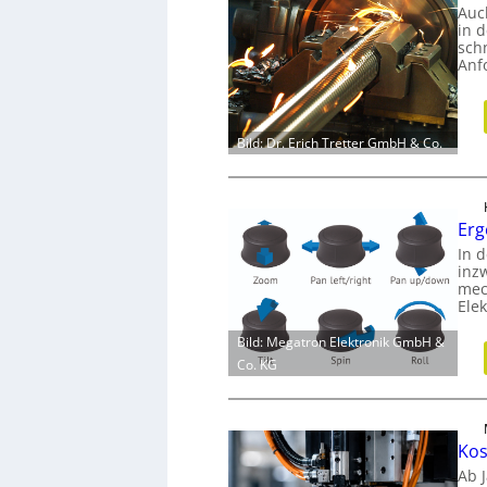
Auc
in 
sch
Anf
Bild: Dr. Erich Tretter GmbH & Co.
Erg
In d
inz
mec
Ele
Bild: Megatron Elektronik GmbH &
Co. KG
Kos
Ab 