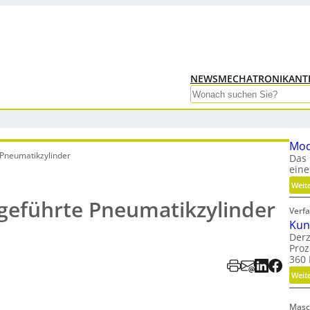
NEWS
MECHATRONIK
ANT
Search
Mod
 Pneumatikzylinder
Das 
eine
Weit
geführte Pneumatikzylinder
Verfa
Kun
Derz
Proz
360 
Weit
Masc