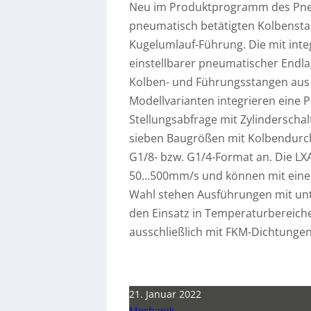
Neu im Produktprogramm des Pneum
pneumatisch betätigten Kolbenstan
Kugelumlauf-Führung. Die mit int
einstellbarer pneumatischer Endl
Kolben- und Führungsstangen aus E
Modellvarianten integrieren eine
Stellungsabfrage mit Zylinderschal
sieben Baugrößen mit Kolbendurc
G1/8- bzw. G1/4-Format an. Die L
50…500mm/s und können mit einem
Wahl stehen Ausführungen mit unt
den Einsatz in Temperaturbereichen
ausschließlich mit FKM-Dichtungen
21. Januar 2022
Mechanik