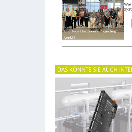
Wie
sys
Bild: Rico Elastomere Projecting
GmbH
DAS KÖNNTE SIE AUCH INTE