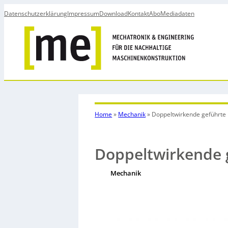
Datenschutzerklärung
Impressum
Download
Kontakt
Abo
Mediadaten
Home
»
Mechanik
»
Doppeltwirkende geführte
Doppeltwirkende 
Mechanik