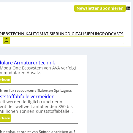
LinkedIn
Newsletter abonnieren
RIEBSTECHNIK
AUTOMATISIERUNG
DIGITALISIERUNG
PODCASTS
ulare Armaturentechnik
Modu One Ecosystem von AVA verfolgt
n modularen Ansatz.
:
erlesen
M
hren für ressourceneffizienten Spritzguss
o
ststoffabfälle vermeiden
d
eit werden lediglich rund neun
u
ent der weltweit anfallenden 350 bis
l
Millionen Tonnen Kunststoffabfälle…
a
:
erlesen
r
K
e
u
A
hinenbauer steigt von Spindelantrieben auf