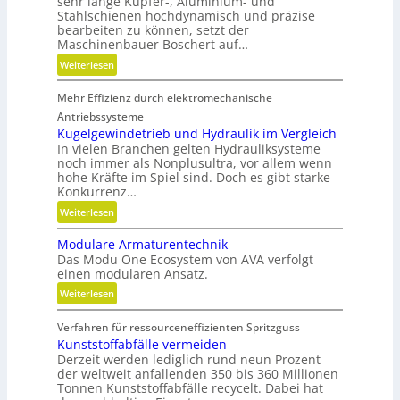
sehr lange Kupfer-, Aluminium- und
Stahlschienen hochdynamisch und präzise
bearbeiten zu können, setzt der
Maschinenbauer Boschert auf…
:
Weiterlesen
M
Mehr Effizienz durch elektromechanische
e
h
Antriebssysteme
r
Kugelgewindetrieb und Hydraulik im Vergleich
In vielen Branchen gelten Hydrauliksysteme
F
noch immer als Nonplusultra, vor allem wenn
l
hohe Kräfte im Spiel sind. Doch es gibt starke
e
Konkurrenz…
x
:
Weiterlesen
i
K
b
Modulare Armaturentechnik
u
i
Das Modu One Ecosystem von AVA verfolgt
g
l
einen modularen Ansatz.
e
i
:
Weiterlesen
l
t
M
g
ä
Verfahren für ressourceneffizienten Spritzguss
o
e
t
Kunststoffabfälle vermeiden
d
w
,
Derzeit werden lediglich rund neun Prozent
u
i
D
der weltweit anfallenden 350 bis 360 Millionen
l
n
y
Tonnen Kunststoffabfälle recycelt. Dabei hat
a
d