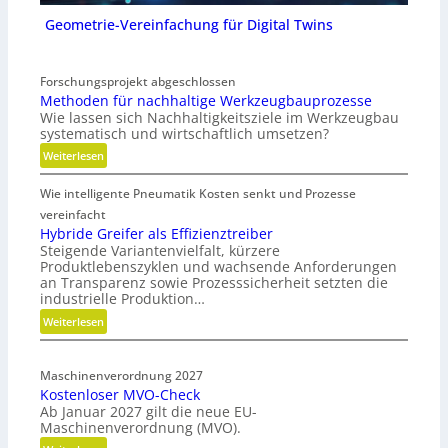
Geometrie-Vereinfachung für Digital Twins
Forschungsprojekt abgeschlossen
Methoden für nachhaltige Werkzeugbauprozesse
Wie lassen sich Nachhaltigkeitsziele im Werkzeugbau
systematisch und wirtschaftlich umsetzen?
:
Weiterlesen
M
Wie intelligente Pneumatik Kosten senkt und Prozesse
e
t
vereinfacht
h
Hybride Greifer als Effizienztreiber
Steigende Variantenvielfalt, kürzere
o
Produktlebenszyklen und wachsende Anforderungen
d
an Transparenz sowie Prozesssicherheit setzten die
e
industrielle Produktion…
n
:
Weiterlesen
f
H
ü
y
r
Maschinenverordnung 2027
b
n
Kostenloser MVO-Check
r
a
Ab Januar 2027 gilt die neue EU-
i
c
Maschinenverordnung (MVO).
d
h