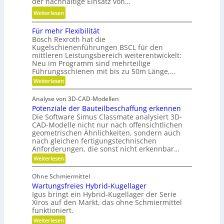
der nachhaltige Einsatz von…
n
r
e
a
:
Weiterlesen
e
t
m
K
A
r
Für mehr Flexibilität
i
u
r
i
Bosch Rexroth hat die
k
n
m
Kugelschienenführungen BSCL für den
e
u
s
a
mittleren Leistungsbereich weiterentwickelt:
b
n
t
Neu im Programm sind mehrteilige
t
u
d
s
Führungsschienen mit bis zu 50m Länge,…
u
n
P
t
:
Weiterlesen
r
d
l
F
o
e
H
ü
a
f
Analyse von 3D-CAD-Modellen
r
n
y
t
f
Potenziale der Bauteilbeschaffung erkennen
m
t
d
e
z
Die Software Simus Classmate analysiert 3D-
a
e
r
h
CAD-Modelle nicht nur nach offensichtlichen
b
r
c
geometrischen Ähnlichkeiten, sondern auch
a
f
F
h
nach gleichen fertigungstechnischen
u
l
ä
Anforderungen, die sonst nicht erkennbar…
n
e
l
l
x
:
i
Weiterlesen
i
l
i
P
k
k
b
o
e
Ohne Schmiermittel
i
t
i
v
Wartungsfreies Hybrid-Kugellager
l
e
m
i
e
n
Igus bringt ein Hybrid-Kugellager der Serie
V
t
z
Xiros auf den Markt, das ohne Schmiermittel
r
ä
i
e
funktioniert.
m
t
a
r
:
Weiterlesen
l
e