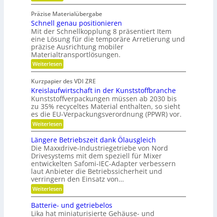
W
g
e
i
a
d
l
Präzise Materialübergabe
d
r
e
e
Schnell genau positionieren
t
r
e
u
Mit der Schnellkopplung 8 präsentiert Item
i
B
n
n
a
eine Lösung für die temporäre Arretierung und
c
g
u
präzise Ausrichtung mobiler
h
s
t
Materialtransportlösungen.
f
e
:
r
Weiterlesen
i
S
e
l
c
i
b
Kurzpapier des VDI ZRE
h
e
e
Kreislaufwirtschaft in der Kunststoffbranche
n
s
s
e
H
Kunststoffverpackungen müssen ab 2030 bis
c
l
y
zu 35% recyceltes Material enthalten, so sieht
h
l
b
a
es die EU-Verpackungsverordnung (PPWR) vor.
g
r
f
:
Weiterlesen
e
i
f
K
n
d
u
r
a
-
Längere Betriebszeit dank Ölausgleich
n
e
u
K
g
Die Maxxdrive-Industriegetriebe von Nord
i
p
u
e
Drivesystems mit dem speziell für Mixer
s
o
g
r
entwickelten Safomi-IEC-Adapter verbessern
l
s
e
k
laut Anbieter die Betriebssicherheit und
a
i
l
e
u
verringern den Einsatz von…
t
l
n
f
i
a
n
:
Weiterlesen
w
o
g
e
L
i
n
e
n
ä
Batterie- und getriebelos
r
i
r
n
t
Lika hat miniaturisierte Gehäuse- und
e
g