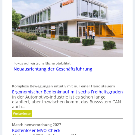
Fokus auf wirtschaftliche Stabilität
Neuausrichtung der Geschäftsführung
Komplexe Bewegungen intuitiv mit nur einer Hand steuern
Ergonomischer Bedienknauf mit sechs Freiheitsgraden
In der Automotive-Industrie ist es schon lange
etabliert, aber inzwischen kommt das Bussystem CAN
auch…
:
Weiterlesen
E
Maschinenverordnung 2027
r
Kostenloser MVO-Check
g