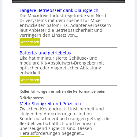
n
Längere Betriebszeit dank Ölausgleich
Die Maxxdrive-Industriegetriebe von Nord
Drivesystems mit dem speziell für Mixer
entwickelten Safomi-IEC-Adapter verbessern
laut Anbieter die Betriebssicherheit und
verringern den Einsatz von…
:
Weiterlesen
L
Batterie- und getriebelos
ä
Lika hat miniaturisierte Gehäuse- und
n
modulare Kit-Absolutwert-Drehgeber mit
g
optischer oder magnetischer Abtastung
e
entwickelt.
r
:
Weiterlesen
e
B
B
Rollenführungen erhöhen die Performance beim
a
e
t
Drückprozess
t
t
Mehr Steifigkeit und Präzision
r
Zwischen Kostendruck, Unsicherheit und
e
i
steigenden Anforderungen sind im
r
e
Sondermaschinenbau Lösungen gefragt, die
i
flexibel, wirtschaftlich und technisch
b
e
überzeugend zugleich sind. Diesen
s
-
Herausforderungen begegnet…
z