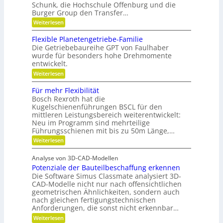
i
Schunk, die Hochschule Offenburg und die
t
s
s
Burger Group den Transfer…
ä
t
i
:
e
Weiterlesen
t
o
G
n
,
e
,
n
Flexible Planetengetriebe-Familie
D
m
e
Die Getriebebaureihe GPT von Faulhaber
e
i
y
wurde für besonders hohe Drehmomente
i
n
n
entwickelt.
n
e
a
n
V
:
Weiterlesen
ü
e
m
F
t
r
l
Für mehr Flexibilität
i
z
a
e
Bosch Rexroth hat die
i
k
n
x
g
Kugelschienenführungen BSCL für den
t
i
u
e
w
mittleren Leistungsbereich weiterentwickelt:
b
n
S
o
Neu im Programm sind mehrteilige
l
t
r
d
e
Führungsschienen mit bis zu 50m Länge,…
i
t
P
P
:
Weiterlesen
f
u
l
l
F
t
n
a
ü
u
g
a
n
Analyse von 3D-CAD-Modellen
r
n
e
t
Potenziale der Bauteilbeschaffung erkennen
m
g
t
z
e
Die Software Simus Classmate analysiert 3D-
g
e
h
e
CAD-Modelle nicht nur nach offensichtlichen
n
r
g
geometrischen Ähnlichkeiten, sondern auch
g
F
r
e
nach gleichen fertigungstechnischen
l
ü
t
Anforderungen, die sonst nicht erkennbar…
e
n
r
x
d
:
Weiterlesen
i