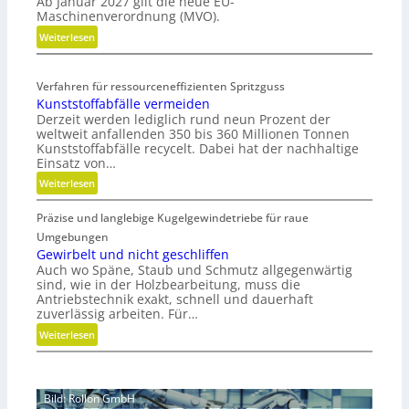
Ab Januar 2027 gilt die neue EU-
o
Maschinenverordnung (MVO).
n
:
Weiterlesen
o
K
m
o
i
Verfahren für ressourceneffizienten Spritzguss
s
s
Kunststoffabfälle vermeiden
t
c
Derzeit werden lediglich rund neun Prozent der
e
h
weltweit anfallenden 350 bis 360 Millionen Tonnen
n
e
Kunststoffabfälle recycelt. Dabei hat der nachhaltige
l
r
Einsatz von…
o
B
:
Weiterlesen
s
e
K
e
d
Präzise und langlebige Kugelgewindetriebe für raue
u
r
i
n
Umgebungen
M
e
s
Gewirbelt und nicht geschliffen
V
n
Auch wo Späne, Staub und Schmutz allgegenwärtig
t
O
k
sind, wie in der Holzbearbeitung, muss die
s
-
Antriebstechnik exakt, schnell und dauerhaft
n
t
zuverlässig arbeiten. Für…
C
a
o
h
u
:
Weiterlesen
f
e
f
G
f
c
m
e
a
k
i
w
b
Bild: Rollon GmbH
t
i
f