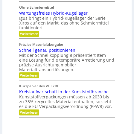
i
e
P
e
b
t
o
b
Ohne Schmiermittel
i
t
e
Wartungsfreies Hybrid-Kugellager
l
e
-
i
n
Igus bringt ein Hybrid-Kugellager der Serie
F
t
z
Xiros auf den Markt, das ohne Schmiermittel
a
ä
i
m
funktioniert.
t
a
i
:
Weiterlesen
l
l
W
e
i
a
d
e
Präzise Materialübergabe
r
e
Schnell genau positionieren
t
r
u
Mit der Schnellkopplung 8 präsentiert Item
B
n
a
eine Lösung für die temporäre Arretierung und
g
u
präzise Ausrichtung mobiler
s
t
Materialtransportlösungen.
f
e
:
r
Weiterlesen
i
S
e
l
c
i
b
Kurzpapier des VDI ZRE
h
e
e
Kreislaufwirtschaft in der Kunststoffbranche
n
s
s
e
H
Kunststoffverpackungen müssen ab 2030 bis
c
l
y
zu 35% recyceltes Material enthalten, so sieht
h
l
b
a
es die EU-Verpackungsverordnung (PPWR) vor.
g
r
f
:
Weiterlesen
e
i
f
K
n
d
u
r
a
-
n
e
u
K
g
i
p
u
e
s
o
g