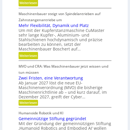
u
:
Weiterlesen
e
n
M
i
d
Maschinenbauer steigt von Spindelantrieben auf
e
t
g
h
Zahnstangenantriebe um
d
e
r
Mehr Flexibilität, Dynamik und Platz
a
t
Um mit der Kupferstanzmaschine CuMaster
S
n
r
sehr lange Kupfer-, Aluminium- und
t
k
i
Stahlschienen hochdynamisch und präzise
e
Ö
bearbeiten zu können, setzt der
e
i
l
Maschinenbauer Boschert auf…
b
f
a
:
Weiterlesen
e
i
u
M
l
g
s
MVO und CRA: Was Maschinenbauer jetzt wissen und
e
o
k
g
h
s
tun müssen
e
l
r
Zwei Fristen, eine Verantwortung
i
e
Ab Januar 2027 löst die neue EU-
F
t
i
Maschinenverordnung (MVO) die bisherige
l
u
c
Maschinenrichtlinie ab – und kurz darauf, im
e
n
Dezember 2027, greift der Cyber…
h
x
d
:
Weiterlesen
i
Z
P
b
w
Humanoide Robotik und KI
r
e
i
Gemeinnützige Stiftung gegründet
ä
i
l
F
Mit der Gründung der gemeinnützigen Stiftung
z
r
i
‚Humanoid Robotics and Embodied AI‘ wollen
i