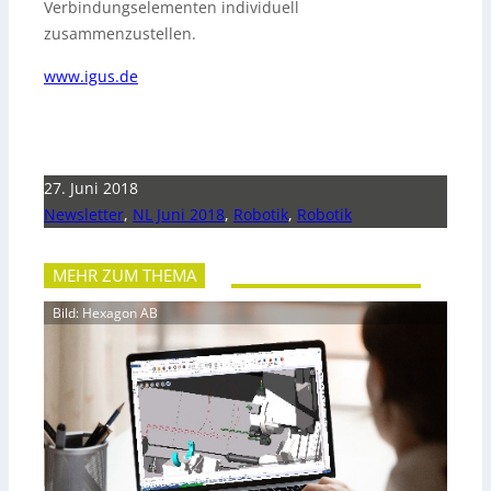
Verbindungselementen individuell
zusammenzustellen.
www.igus.de
27. Juni 2018
Newsletter
,
NL Juni 2018
,
Robotik
,
Robotik
MEHR ZUM THEMA
Bild: Hexagon AB