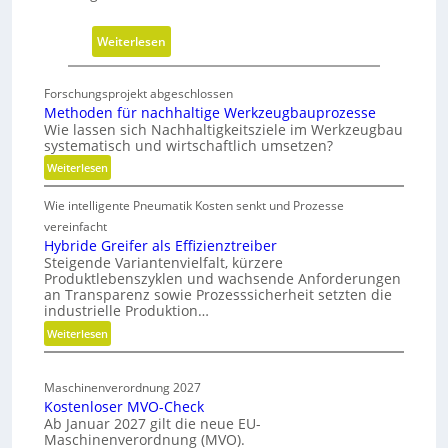
h
h
:
Weiterlesen
a
N
l
e
Forschungsprojekt abgeschlossen
t
u
Methoden für nachhaltige Werkzeugbauprozesse
i
e
Wie lassen sich Nachhaltigkeitsziele im Werkzeugbau
g
systematisch und wirtschaftlich umsetzen?
V
k
e
:
Weiterlesen
e
M
r
Wie intelligente Pneumatik Kosten senkt und Prozesse
e
i
s
t
vereinfacht
t
i
h
Hybride Greifer als Effizienztreiber
s
o
Steigende Variantenvielfalt, kürzere
o
-
n
Produktlebenszyklen und wachsende Anforderungen
d
R
d
an Transparenz sowie Prozesssicherheit setzten die
e
industrielle Produktion…
o
e
n
a
:
Weiterlesen
r
f
H
d
C
ü
y
m
N
r
Maschinenverordnung 2027
b
a
n
C
Kostenloser MVO-Check
r
a
p
-
Ab Januar 2027 gilt die neue EU-
i
c
Maschinenverordnung (MVO).
S
d