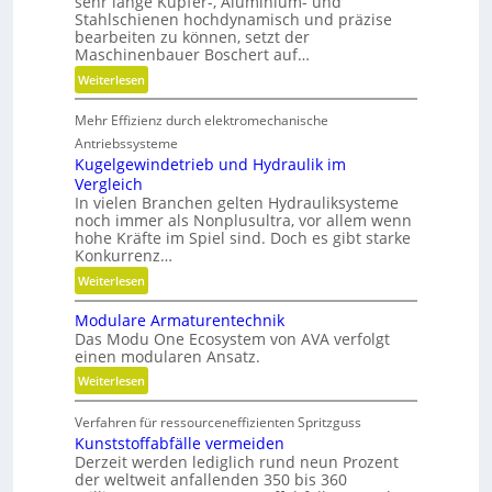
sehr lange Kupfer-, Aluminium- und
Stahlschienen hochdynamisch und präzise
bearbeiten zu können, setzt der
Maschinenbauer Boschert auf…
:
Weiterlesen
M
Mehr Effizienz durch elektromechanische
e
h
Antriebssysteme
r
Kugelgewindetrieb und Hydraulik im
Vergleich
F
In vielen Branchen gelten Hydrauliksysteme
l
noch immer als Nonplusultra, vor allem wenn
e
hohe Kräfte im Spiel sind. Doch es gibt starke
x
Konkurrenz…
i
:
Weiterlesen
b
K
i
Modulare Armaturentechnik
u
l
Das Modu One Ecosystem von AVA verfolgt
g
i
einen modularen Ansatz.
e
t
:
Weiterlesen
l
ä
M
g
t
Verfahren für ressourceneffizienten Spritzguss
o
e
,
Kunststoffabfälle vermeiden
d
w
D
Derzeit werden lediglich rund neun Prozent
u
i
y
der weltweit anfallenden 350 bis 360
l
n