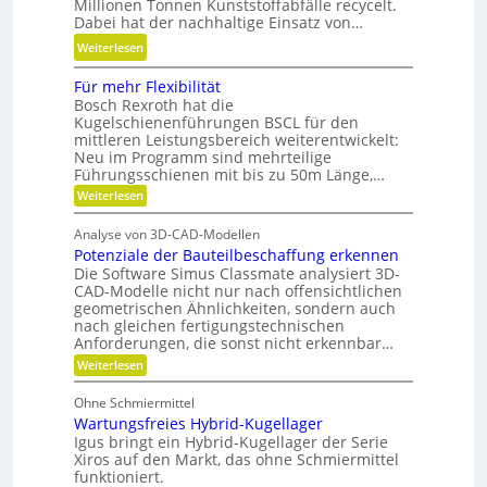
Millionen Tonnen Kunststoffabfälle recycelt.
n
a
d
Dabei hat der nachhaltige Einsatz von…
a
r
e
m
:
Weiterlesen
e
t
i
K
A
r
Für mehr Flexibilität
k
u
r
i
Bosch Rexroth hat die
u
n
m
Kugelschienenführungen BSCL für den
e
n
s
a
mittleren Leistungsbereich weiterentwickelt:
b
d
t
Neu im Programm sind mehrteilige
t
u
P
s
Führungsschienen mit bis zu 50m Länge,…
u
n
l
t
:
Weiterlesen
r
d
F
a
o
e
H
ü
t
f
Analyse von 3D-CAD-Modellen
r
n
y
z
f
Potenziale der Bauteilbeschaffung erkennen
m
t
d
e
Die Software Simus Classmate analysiert 3D-
a
e
r
h
CAD-Modelle nicht nur nach offensichtlichen
b
r
c
geometrischen Ähnlichkeiten, sondern auch
a
f
F
h
nach gleichen fertigungstechnischen
u
l
ä
Anforderungen, die sonst nicht erkennbar…
n
e
l
l
x
:
i
Weiterlesen
i
l
i
P
k
k
b
o
e
Ohne Schmiermittel
i
t
i
v
Wartungsfreies Hybrid-Kugellager
l
e
m
i
e
n
Igus bringt ein Hybrid-Kugellager der Serie
V
t
z
Xiros auf den Markt, das ohne Schmiermittel
r
ä
i
e
funktioniert.
m
t
a