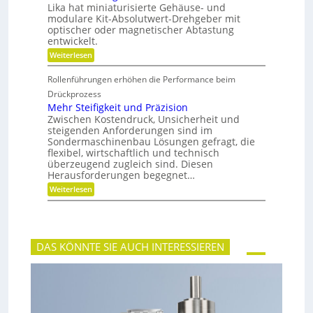
n
t
Lika hat miniaturisierte Gehäuse- und
e
g
s
r
modulare Kit-Absolutwert-Drehgeber mit
e
c
e
optischer oder magnetischer Abtastung
r
h
n
entwickelt.
e
a
B
f
:
Weiterlesen
e
t
B
t
i
a
r
Rollenführungen erhöhen die Performance beim
n
t
i
d
t
Drückprozess
e
e
e
Mehr Steifigkeit und Präzision
b
r
r
s
Zwischen Kostendruck, Unsicherheit und
K
i
z
steigenden Anforderungen sind im
u
e
e
Sondermaschinenbau Lösungen gefragt, die
n
-
i
s
flexibel, wirtschaftlich und technisch
u
t
t
n
überzeugend zugleich sind. Diesen
d
s
d
Herausforderungen begegnet…
a
t
g
n
:
Weiterlesen
o
e
k
M
f
t
Ö
e
f
r
l
h
b
i
a
r
r
e
u
S
a
b
DAS KÖNNTE SIE AUCH INTERESSIEREN
s
t
n
e
g
e
c
l
l
i
h
o
e
f
e
s
i
i
c
g
h
k