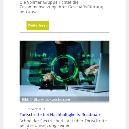
l
Die Vollmer Gruppe richtet die
Zusammensetzung ihrer Geschäftsführung
neu aus.
:
Weiterlesen
N
e
u
a
u
s
r
i
c
h
t
u
Bild: ©Nikon/stock.adobe.com
n
Impact 2030
g
Fortschritte bei Nachhaltigkeits-Roadmap
d
Schneider Electric berichtet über Fortschritte
e
bei der Umsetzung seiner
r