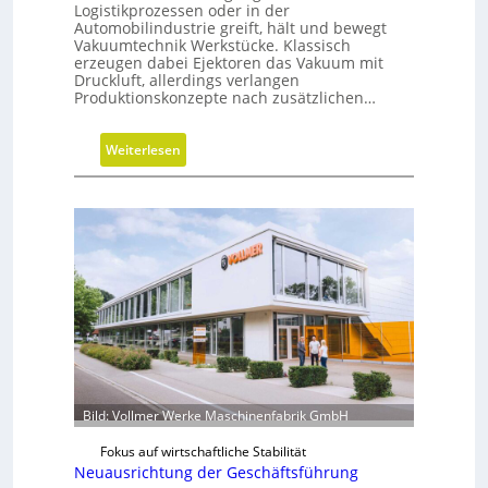
Logistikprozessen oder in der
s
Automobilindustrie greift, hält und bewegt
r
Vakuumtechnik Werkstücke. Klassisch
erzeugen dabei Ejektoren das Vakuum mit
i
Druckluft, allerdings verlangen
c
Produktionskonzepte nach zusätzlichen…
h
t
:
Weiterlesen
u
V
n
a
g
k
u
u
m
w
i
r
d
m
Bild: Vollmer Werke Maschinenfabrik GmbH
o
b
Fokus auf wirtschaftliche Stabilität
i
Neuausrichtung der Geschäftsführung