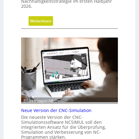
Nachhaltigkeitsstrategie im ersten Halbjahr
G
2026.
e
s
:
Weiterlesen
c
F
h
o
ä
r
f
t
t
s
s
c
f
h
ü
r
h
i
r
t
u
t
n
e
Bild: Hexagon AB
g
b
Neue Version der CNC-Simulation
e
Die neueste Version der CNC-
i
Simulationssoftware NCSIMUL soll den
N
integrierten Ansatz für die Überprüfung,
a
Simulation und Verbesserung von NC-
Programmen stärken.
c