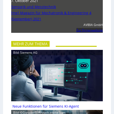
7. Oktober 2021
Sensorik und Messtechnik
[me] Magazin für Mechatronik & Engineering 4
(September) 2021
AVIBIA GmbH
Zur Firmenwebsite
MEHR ZUM THEMA
Bild: Siemens AG
Neue Funktionen für Siemens KI-Agent
Bild: ©Gorodenkoff/stock.adobe.com