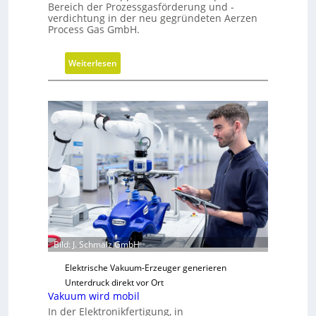
Bereich der Prozessgasförderung und -
verdichtung in der neu gegründeten Aerzen
Process Gas GmbH.
:
Weiterlesen
S
t
r
a
t
e
g
i
s
c
h
e
Bild: J. Schmalz GmbH
N
Elektrische Vakuum-Erzeuger generieren
e
Unterdruck direkt vor Ort
u
Vakuum wird mobil
a
In der Elektronikfertigung, in
u