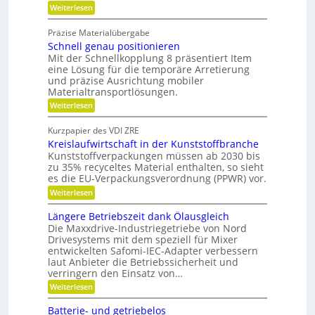
r
:
Weiterlesen
l
e
W
g
e
i
a
d
l
Präzise Materialübergabe
d
r
e
e
Schnell genau positionieren
t
r
e
u
Mit der Schnellkopplung 8 präsentiert Item
i
B
n
n
a
eine Lösung für die temporäre Arretierung
c
g
u
und präzise Ausrichtung mobiler
h
s
t
Materialtransportlösungen.
f
e
:
r
Weiterlesen
i
S
e
l
c
i
b
Kurzpapier des VDI ZRE
h
e
e
Kreislaufwirtschaft in der Kunststoffbranche
n
s
s
e
H
Kunststoffverpackungen müssen ab 2030 bis
c
l
y
zu 35% recyceltes Material enthalten, so sieht
h
l
b
a
es die EU-Verpackungsverordnung (PPWR) vor.
g
r
f
:
Weiterlesen
e
i
f
K
n
d
u
r
a
-
Längere Betriebszeit dank Ölausgleich
n
e
u
K
g
Die Maxxdrive-Industriegetriebe von Nord
i
p
u
e
Drivesystems mit dem speziell für Mixer
s
o
g
r
entwickelten Safomi-IEC-Adapter verbessern
l
s
e
k
laut Anbieter die Betriebssicherheit und
a
i
l
e
u
verringern den Einsatz von…
t
l
n
f
i
a
n
:
Weiterlesen
w
o
g
e
L
i
n
e
n
ä
Batterie- und getriebelos
r
i
r