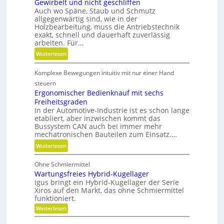
s
Gewirbelt und nicht geschliffen
a
Auch wo Späne, Staub und Schmutz
t
t
allgegenwärtig sind, wie in der
s
u
Holzbearbeitung, muss die Antriebstechnik
t
r
exakt, schnell und dauerhaft zuverlässig
o
arbeiten. Für…
e
f
n
:
Weiterlesen
f
t
G
a
e
Komplexe Bewegungen intuitiv mit nur einer Hand
e
b
c
w
steuern
f
h
i
Ergonomischer Bedienknauf mit sechs
ä
n
Freiheitsgraden
r
l
i
In der Automotive-Industrie ist es schon lange
b
l
etabliert, aber inzwischen kommt das
k
e
e
Bussystem CAN auch bei immer mehr
l
mechatronischen Bauteilen zum Einsatz.…
v
t
e
:
Weiterlesen
u
r
E
n
m
Ohne Schmiermittel
r
d
e
Wartungsfreies Hybrid-Kugellager
g
n
i
Igus bringt ein Hybrid-Kugellager der Serie
o
i
Xiros auf den Markt, das ohne Schmiermittel
d
n
c
funktioniert.
e
o
h
:
Weiterlesen
n
m
W
t
i
a