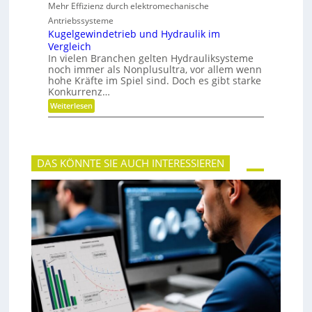
t
Mehr Effizienz durch elektromechanische
h
u
r
Antriebssysteme
n
F
Kugelgewindetrieb und Hydraulik im
d
l
P
Vergleich
e
r
In vielen Branchen gelten Hydrauliksysteme
x
ä
noch immer als Nonplusultra, vor allem wenn
i
z
b
hohe Kräfte im Spiel sind. Doch es gibt starke
i
i
Konkurrenz…
s
l
i
:
Weiterlesen
i
o
K
t
n
u
ä
g
t
e
,
l
D
DAS KÖNNTE SIE AUCH INTERESSIEREN
g
y
e
n
w
a
i
m
n
i
d
k
e
u
t
n
r
d
i
P
e
l
b
a
u
t
n
z
d
H