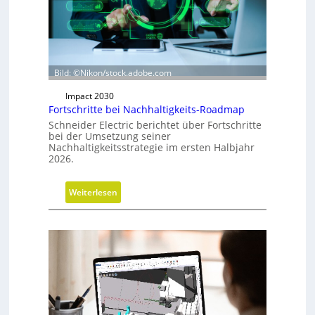
i
c
h
t
u
Bild: ©Nikon/stock.adobe.com
n
Impact 2030
g
Fortschritte bei Nachhaltigkeits-Roadmap
d
Schneider Electric berichtet über Fortschritte
e
bei der Umsetzung seiner
r
Nachhaltigkeitsstrategie im ersten Halbjahr
G
2026.
e
s
:
Weiterlesen
c
F
h
o
ä
r
f
t
t
s
s
c
f
h
ü
r