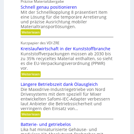
g
Präzise Materialübergabe
r
s
e
Schnell genau positionieren
t
c
u
Mit der Schnellkopplung 8 präsentiert Item
s
h
n
eine Lösung für die temporäre Arretierung
c
g
e
und präzise Ausrichtung mobiler
h
s
Materialtransportlösungen.
r
f
l
:
r
Weiterlesen
B
i
S
e
e
f
c
i
Kurzpapier des VDI ZRE
d
h
e
f
Kreislaufwirtschaft in der Kunststoffbranche
n
s
i
e
e
H
Kunststoffverpackungen müssen ab 2030 bis
e
n
l
y
zu 35% recyceltes Material enthalten, so sieht
n
l
b
es die EU-Verpackungsverordnung (PPWR)
g
r
k
vor.
e
i
n
:
n
Weiterlesen
d
a
K
a
-
r
u
K
Längere Betriebszeit dank Ölausgleich
u
e
p
u
Die Maxxdrive-Industriegetriebe von Nord
f
i
o
g
Drivesystems mit dem speziell für Mixer
s
s
m
e
entwickelten Safomi-IEC-Adapter verbessern
l
i
l
i
laut Anbieter die Betriebssicherheit und
a
t
l
t
u
i
a
verringern den Einsatz von…
f
o
g
s
:
Weiterlesen
w
n
e
e
L
i
i
r
ä
c
Batterie- und getriebelos
r
e
n
t
r
Lika hat miniaturisierte Gehäuse- und
h
g
s
e