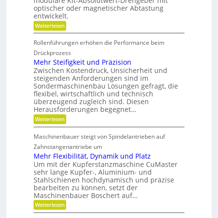
modulare Kit-Absolutwert-Drehgeber mit
s
e
c
n
optischer oder magnetischer Abtastung
r
F
h
entwickelt.
e
a
r
B
f
:
Weiterlesen
e
e
t
B
t
i
i
a
r
Rollenführungen erhöhen die Performance beim
n
t
h
i
d
t
Drückprozess
e
e
e
e
Mehr Steifigkeit und Präzision
b
r
r
i
s
Zwischen Kostendruck, Unsicherheit und
K
i
t
z
steigenden Anforderungen sind im
u
e
e
s
Sondermaschinenbau Lösungen gefragt, die
n
-
i
s
flexibel, wirtschaftlich und technisch
u
g
t
t
n
überzeugend zugleich sind. Diesen
r
d
s
d
Herausforderungen begegnet…
a
a
t
g
n
:
Weiterlesen
o
e
d
k
M
f
t
e
Ö
e
f
r
Maschinenbauer steigt von Spindelantrieben auf
l
h
n
b
i
a
r
Zahnstangenantriebe um
r
e
u
S
a
b
Mehr Flexibilität, Dynamik und Platz
s
t
n
e
Um mit der Kupferstanzmaschine CuMaster
g
e
c
l
sehr lange Kupfer-, Aluminium- und
l
i
h
o
e
Stahlschienen hochdynamisch und präzise
f
e
s
i
bearbeiten zu können, setzt der
i
c
g
Maschinenbauer Boschert auf…
h
k
:
Weiterlesen
e
M
i
e