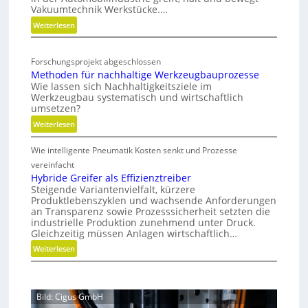
Vakuumtechnik Werkstücke.…
g
i
g
:
Weiterlesen
v
t
i
V
s
e
a
a
c
r
l
Forschungsprojekt abgeschlossen
k
h
b
T
Methoden für nachhaltige Werkzeugbauprozesse
u
e
i
w
Wie lassen sich Nachhaltigkeitsziele im
u
N
Werkzeugbau systematisch und wirtschaftlich
n
i
m
e
umsetzen?
d
n
w
u
:
Weiterlesen
e
s
i
a
M
t
r
u
Wie intelligente Pneumatik Kosten senkt und Prozesse
e
d
s
t
vereinfacht
m
r
h
Hybride Greifer als Effizienztreiber
o
i
Steigende Variantenvielfalt, kürzere
o
b
c
Produktlebenszyklen und wachsende Anforderungen
d
i
h
an Transparenz sowie Prozesssicherheit setzten die
e
l
industrielle Produktion zunehmend unter Druck.
t
n
Gleichzeitig müssen Anlagen wirtschaftlich…
u
f
n
:
Weiterlesen
ü
g
H
r
y
n
b
a
Bild: Cigus GmbH
r
c