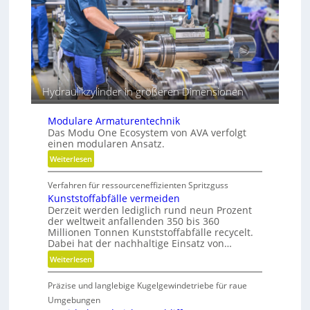
e
i
s
b
s
e
e
r
Hydraulikzylinder in größeren Dimensionen
Modulare Armaturentechnik
Das Modu One Ecosystem von AVA verfolgt
einen modularen Ansatz.
:
Weiterlesen
M
Verfahren für ressourceneffizienten Spritzguss
o
Kunststoffabfälle vermeiden
d
Derzeit werden lediglich rund neun Prozent
u
der weltweit anfallenden 350 bis 360
l
Millionen Tonnen Kunststoffabfälle recycelt.
a
Dabei hat der nachhaltige Einsatz von…
r
:
Weiterlesen
e
K
A
Präzise und langlebige Kugelgewindetriebe für raue
u
r
n
Umgebungen
m