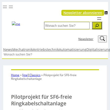
LinkedIn
Newsletter abonnieren
Search
LinkedIn
Newsletter
News
Mechatronik
Antriebstechnik
Automatisierung
Digitalisierun
Search
Home
»
[me] Classics
»
Pilotprojekt für SF6-freie
Ringkabelschaltanlage
Pilotprojekt für SF6-freie
Ringkabelschaltanlage