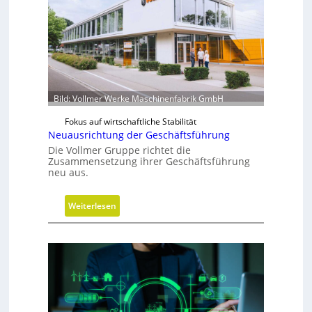
Bild: Vollmer Werke Maschinenfabrik GmbH
Fokus auf wirtschaftliche Stabilität
Neuausrichtung der Geschäftsführung
Die Vollmer Gruppe richtet die
Zusammensetzung ihrer Geschäftsführung
neu aus.
:
Weiterlesen
N
e
u
a
u
s
r