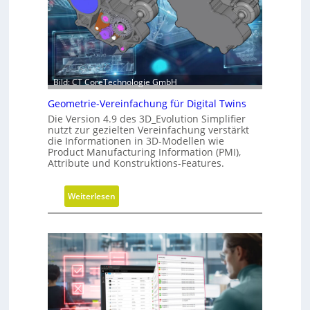
s
o
-
n
R
d
o
e
a
r
d
C
Bild: CT CoreTechnologie GmbH
m
N
Geometrie-Vereinfachung für Digital Twins
a
C
Die Version 4.9 des 3D_Evolution Simplifier
p
-
nutzt zur gezielten Vereinfachung verstärkt
S
die Informationen in 3D-Modellen wie
i
Product Manufacturing Information (PMI),
Attribute und Konstruktions-Features.
m
u
l
:
Weiterlesen
a
G
t
e
i
o
o
m
n
e
t
r