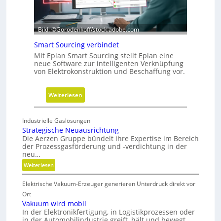
i
e
-
Bild: ©Gorodenkoff/stock.adobe.com
V
e
Smart Sourcing verbindet
r
Mit Eplan Smart Sourcing stellt Eplan eine
neue Software zur intelligenten Verknüpfung
e
von Elektrokonstruktion und Beschaffung vor.
i
n
:
f
Weiterlesen
S
a
m
c
Industrielle Gaslösungen
a
h
Strategische Neuausrichtung
r
u
Die Aerzen Gruppe bündelt ihre Expertise im Bereich
der Prozessgasförderung und -verdichtung in der
t
n
neu…
S
g
:
Weiterlesen
o
f
S
u
ü
Elektrische Vakuum-Erzeuger generieren Unterdruck direkt vor
t
r
r
r
Ort
c
D
a
Vakuum wird mobil
i
i
In der Elektronikfertigung, in Logistikprozessen oder
t
n
g
in der Automobilindustrie greift, hält und bewegt
e