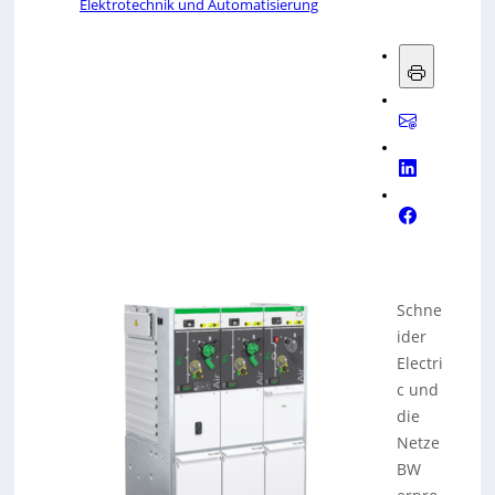
Elektrotechnik und Automatisierung
Schne
ider
Electri
c und
die
Netze
BW