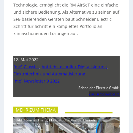
Technologie, ermöglicht die RM AirSeT eine einfache
und sichere Bedienung. Als Alternative zu seinen auf
SF6-basierenden Geräten baut Schneider Electric
Schritt für Schritt ein komplettes Portfolio an
klimaschonenden Lösungen auf.
12. Mai 2022
[me] Classics
,
Antriebstechnik + Digitalisierung
,
Elektrotechnik und Automatisierung
[me] Newsletter 9 2022
Schneider Electric GmbH
Zur Firmenwebsite
MEHR ZUM THEMA
Bild: Thomas Franz, Photostudio Blesius, Hameln