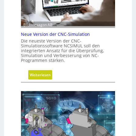
h
i
r
t
u
t
n
e
Bild: Hexagon AB
g
b
Neue Version der CNC-Simulation
e
Die neueste Version der CNC-
i
Simulationssoftware NCSIMUL soll den
N
integrierten Ansatz für die Überprüfung,
Simulation und Verbesserung von NC-
a
Programmen stärken.
c
h
h
:
Weiterlesen
a
N
l
e
t
u
i
e
g
V
k
e
e
r
i
s
t
i