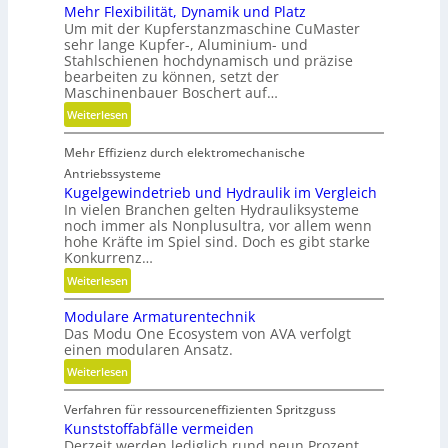
Mehr Flexibilität, Dynamik und Platz
e
Um mit der Kupferstanzmaschine CuMaster
n
sehr lange Kupfer-, Aluminium- und
Stahlschienen hochdynamisch und präzise
bearbeiten zu können, setzt der
Maschinenbauer Boschert auf…
:
Weiterlesen
M
Mehr Effizienz durch elektromechanische
e
h
Antriebssysteme
r
Kugelgewindetrieb und Hydraulik im Vergleich
In vielen Branchen gelten Hydrauliksysteme
F
noch immer als Nonplusultra, vor allem wenn
l
hohe Kräfte im Spiel sind. Doch es gibt starke
e
Konkurrenz…
x
:
Weiterlesen
i
K
b
Modulare Armaturentechnik
u
i
Das Modu One Ecosystem von AVA verfolgt
g
l
einen modularen Ansatz.
e
i
:
Weiterlesen
l
t
M
g
ä
Verfahren für ressourceneffizienten Spritzguss
o
e
t
Kunststoffabfälle vermeiden
d
w
,
Derzeit werden lediglich rund neun Prozent
u