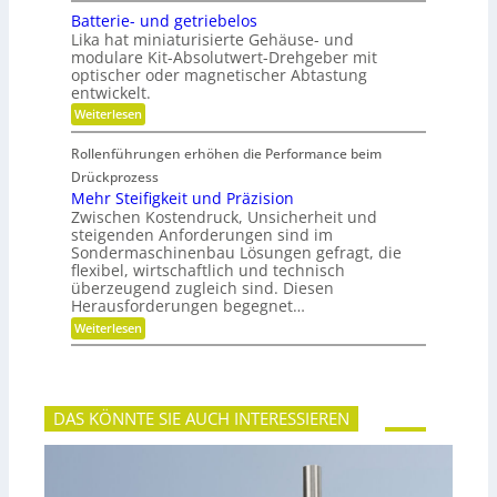
i
n
e
n
ä
Batterie- und getriebelos
r
i
r
n
t
Lika hat miniaturisierte Gehäuse- und
e
g
s
r
modulare Kit-Absolutwert-Drehgeber mit
e
c
e
optischer oder magnetischer Abtastung
r
h
n
entwickelt.
e
a
B
f
:
Weiterlesen
e
t
B
t
i
a
r
Rollenführungen erhöhen die Performance beim
n
t
i
d
t
Drückprozess
e
e
e
Mehr Steifigkeit und Präzision
b
r
r
s
Zwischen Kostendruck, Unsicherheit und
K
i
z
steigenden Anforderungen sind im
u
e
e
Sondermaschinenbau Lösungen gefragt, die
n
-
i
s
flexibel, wirtschaftlich und technisch
u
t
t
n
überzeugend zugleich sind. Diesen
d
s
d
Herausforderungen begegnet…
a
t
g
n
:
Weiterlesen
o
e
k
M
f
t
Ö
e
f
r
l
h
b
i
a
r
r
e
u
S
a
b
DAS KÖNNTE SIE AUCH INTERESSIEREN
s
t
n
e
g
e
c
l
l
i
h
o
e
f
e
s
i
i
c