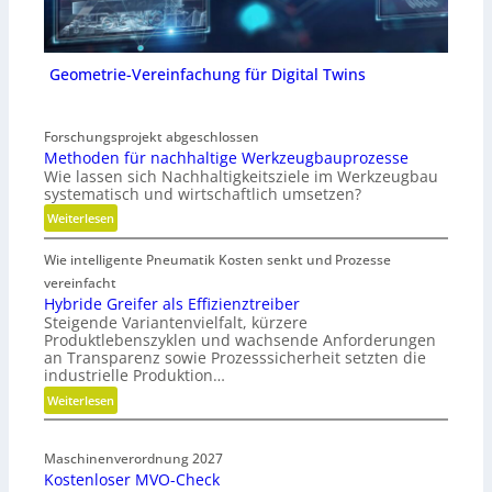
Geometrie-Vereinfachung für Digital Twins
Forschungsprojekt abgeschlossen
Methoden für nachhaltige Werkzeugbauprozesse
Wie lassen sich Nachhaltigkeitsziele im Werkzeugbau
systematisch und wirtschaftlich umsetzen?
:
Weiterlesen
M
Wie intelligente Pneumatik Kosten senkt und Prozesse
e
t
vereinfacht
h
Hybride Greifer als Effizienztreiber
Steigende Variantenvielfalt, kürzere
o
Produktlebenszyklen und wachsende Anforderungen
d
an Transparenz sowie Prozesssicherheit setzten die
e
industrielle Produktion…
n
:
Weiterlesen
f
H
ü
y
r
Maschinenverordnung 2027
b
n
Kostenloser MVO-Check
r
a