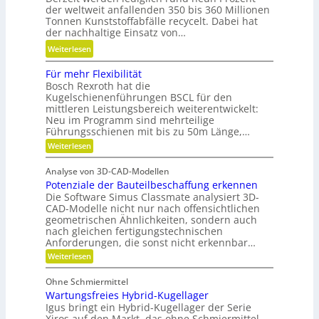
i
D
der weltweit anfallenden 350 bis 360 Millionen
l
n
y
Tonnen Kunststoffabfälle recycelt. Dabei hat
a
d
der nachhaltige Einsatz von…
n
r
e
a
:
Weiterlesen
e
t
m
K
A
r
Für mehr Flexibilität
i
u
r
i
Bosch Rexroth hat die
k
n
m
Kugelschienenführungen BSCL für den
e
u
s
a
mittleren Leistungsbereich weiterentwickelt:
b
n
t
Neu im Programm sind mehrteilige
t
u
d
s
Führungsschienen mit bis zu 50m Länge,…
u
n
P
t
:
Weiterlesen
r
d
l
F
o
e
H
ü
a
f
Analyse von 3D-CAD-Modellen
r
n
y
t
f
Potenziale der Bauteilbeschaffung erkennen
m
t
d
e
z
Die Software Simus Classmate analysiert 3D-
a
e
r
h
CAD-Modelle nicht nur nach offensichtlichen
b
r
c
geometrischen Ähnlichkeiten, sondern auch
a
f
F
h
nach gleichen fertigungstechnischen
u
l
ä
Anforderungen, die sonst nicht erkennbar…
n
e
l
l
x
:
i
Weiterlesen
i
l
i
P
k
k
b
o
e
Ohne Schmiermittel
i
t
i
v
Wartungsfreies Hybrid-Kugellager
l
e
m
i
e
n
Igus bringt ein Hybrid-Kugellager der Serie
V
t
z
Xiros auf den Markt, das ohne Schmiermittel
r