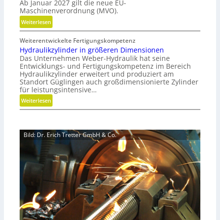
Ab Januar 2027 gilt die neue EU-
i
c
Maschinenverordnung (MVO).
d
h
:
Weiterlesen
e
h
K
G
a
Weiterentwickelte Fertigungskompetenz
o
r
l
Hydraulikzylinder in größeren Dimensionen
s
e
t
Das Unternehmen Weber-Hydraulik hat seine
t
i
i
Entwicklungs- und Fertigungskompetenz im Bereich
e
f
Hydraulikzylinder erweitert und produziert am
g
n
e
Standort Güglingen auch großdimensionierte Zylinder
e
l
für leistungsintensive…
r
W
o
a
:
Weiterlesen
e
s
l
H
r
e
s
y
k
r
E
d
z
M
Bild: Dr. Erich Tretter GmbH & Co.
ff
r
e
V
i
a
u
O
z
u
g
-
i
l
b
C
e
i
a
h
n
k
u
e
z
z
p
c
t
y
r
k
r
l
o
e