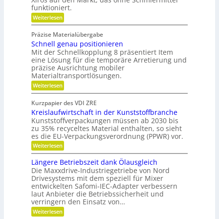
ä
i
e
funktioniert.
m
t
a
r
:
Weiterlesen
l
e
W
g
e
i
a
d
l
Präzise Materialübergabe
d
r
e
e
Schnell genau positionieren
t
r
e
u
Mit der Schnellkopplung 8 präsentiert Item
i
B
n
n
a
eine Lösung für die temporäre Arretierung und
c
g
u
präzise Ausrichtung mobiler
h
s
t
Materialtransportlösungen.
f
e
:
r
Weiterlesen
i
S
e
l
c
i
b
Kurzpapier des VDI ZRE
h
e
e
Kreislaufwirtschaft in der Kunststoffbranche
n
s
s
e
H
Kunststoffverpackungen müssen ab 2030 bis
c
l
y
zu 35% recyceltes Material enthalten, so sieht
h
l
b
a
es die EU-Verpackungsverordnung (PPWR) vor.
g
r
f
:
Weiterlesen
e
i
f
K
n
d
u
r
a
-
Längere Betriebszeit dank Ölausgleich
n
e
u
K
g
Die Maxxdrive-Industriegetriebe von Nord
i
p
u
e
Drivesystems mit dem speziell für Mixer
s
o
g
r
entwickelten Safomi-IEC-Adapter verbessern
l
s
e
k
laut Anbieter die Betriebssicherheit und
a
i
l
e
u
verringern den Einsatz von…
t
l
n
f
i
a
n
:
Weiterlesen
w
o
g
e
L