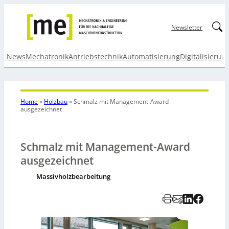
Linked
Newsletter
News
Mechatronik
Antriebstechnik
Automatisierung
Digitalisierun
Home
»
Holzbau
»
Schmalz mit Management-Award
ausgezeichnet
Schmalz mit Management-Award
ausgezeichnet
Massivholzbearbeitung