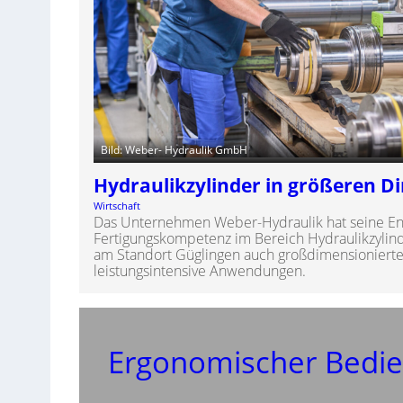
Bild: Weber- Hydraulik GmbH
Hydraulikzylinder in größeren 
Wirtschaft
Das Unternehmen Weber-Hydraulik hat seine En
Fertigungskompetenz im Bereich Hydraulikzylind
am Standort Güglingen auch großdimensionierte 
leistungsintensive Anwendungen.
Ergonomischer Bedie