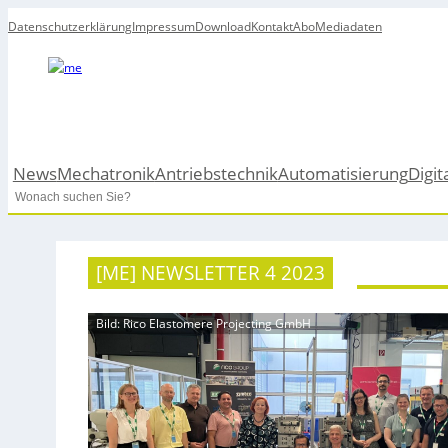
Datenschutzerklärung
Impressum
Download
Kontakt
Abo
Mediadaten
News
Mechatronik
Antriebstechnik
Automatisierung
Digit
Search
[ME] NEWSLETTER 4 2023
Bild: Rico Elastomere Projecting GmbH