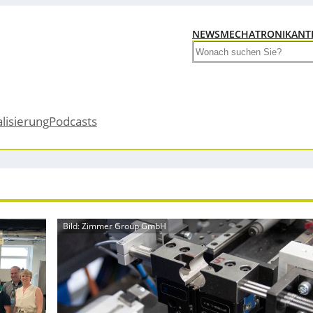
NEWS
MECHATRONIK
ANT
Search
alisierung
Podcasts
Bild: Zimmer Group GmbH