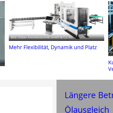
Bild: Stöber Antriebstechnik GmbH & Co. KG
Mehr Flexibilität, Dynamik und Platz
B
K
V
Längere Betr
Ölausgleich