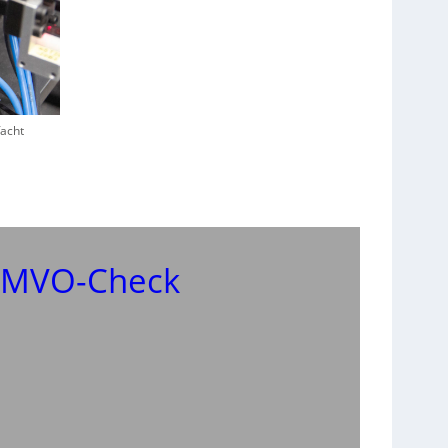
facht
r MVO-Check