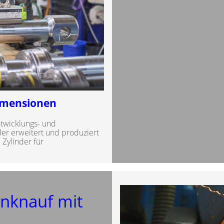
Dimensionen
twicklungs- und
er erweitert und produziert
Zylinder für
nknauf mit