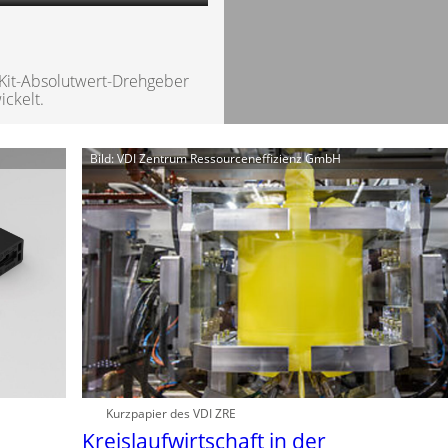
 Kit-Absolutwert-Drehgeber
ckelt.
Bild: VDI Zentrum Ressourceneffizienz GmbH
Kurzpapier des VDI ZRE
Kreislaufwirtschaft in der