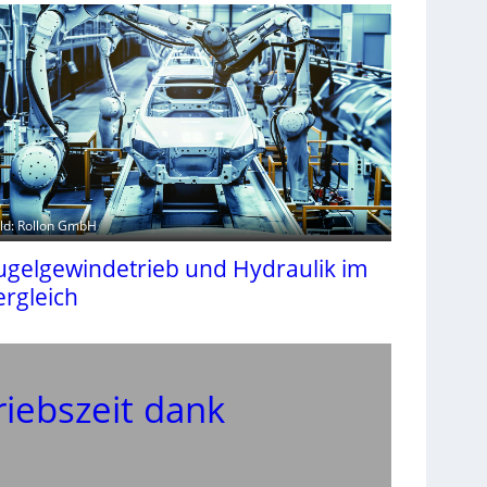
ild: Rollon GmbH
ugelgewindetrieb und Hydraulik im
ergleich
iebszeit dank