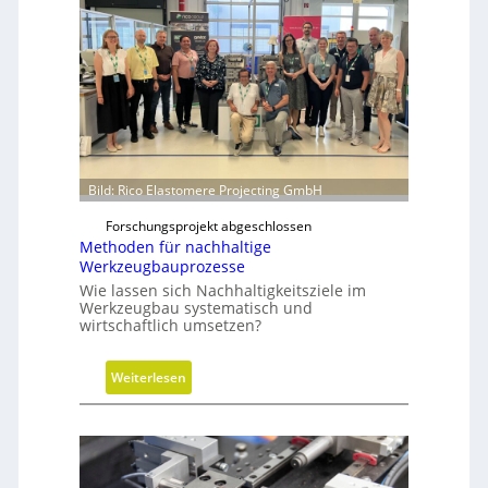
a
u
l
i
k
z
y
l
i
Bild: Rico Elastomere Projecting GmbH
n
Forschungsprojekt abgeschlossen
d
Methoden für nachhaltige
e
Werkzeugbauprozesse
r
Wie lassen sich Nachhaltigkeitsziele im
i
Werkzeugbau systematisch und
n
wirtschaftlich umsetzen?
g
r
:
Weiterlesen
ö
M
ß
e
e
t
r
h
e