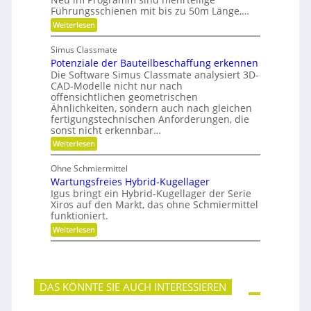
t
r
e
Führungsschienen mit bis zu 50m Länge,…
i
t
P
:
Weiterlesen
f
u
l
F
t
n
a
ü
u
g
n
Simus Classmate
r
n
e
Potenziale der Bauteilbeschaffung erkennen
m
g
t
e
Die Software Simus Classmate analysiert 3D-
g
e
h
e
CAD-Modelle nicht nur nach
n
r
g
offensichtlichen geometrischen
g
F
r
e
Ähnlichkeiten, sondern auch nach gleichen
l
ü
t
fertigungstechnischen Anforderungen, die
e
n
r
sonst nicht erkennbar…
x
d
i
i
e
:
Weiterlesen
e
b
t
P
b
i
o
e
Ohne Schmiermittel
l
t
-
i
Wartungsfreies Hybrid-Kugellager
e
F
t
n
Igus bringt ein Hybrid-Kugellager der Serie
a
ä
z
m
Xiros auf den Markt, das ohne Schmiermittel
t
i
i
funktioniert.
a
l
:
Weiterlesen
l
i
W
e
e
a
d
r
e
t
r
u
B
DAS KÖNNTE SIE AUCH INTERESSIEREN
n
a
g
u
s
t