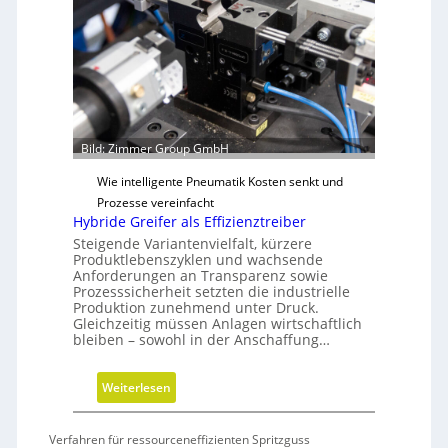
o
n
d
D
e
i
n
m
f
e
ü
n
r
s
Bild: Zimmer Group GmbH
n
i
a
Wie intelligente Pneumatik Kosten senkt und
o
c
Prozesse vereinfacht
n
h
Hybride Greifer als Effizienztreiber
e
h
Steigende Variantenvielfalt, kürzere
n
a
Produktlebenszyklen und wachsende
Anforderungen an Transparenz sowie
l
Prozesssicherheit setzten die industrielle
t
Produktion zunehmend unter Druck.
i
Gleichzeitig müssen Anlagen wirtschaftlich
g
bleiben – sowohl in der Anschaffung…
e
W
:
Weiterlesen
e
H
r
y
Verfahren für ressourceneffizienten Spritzguss
k