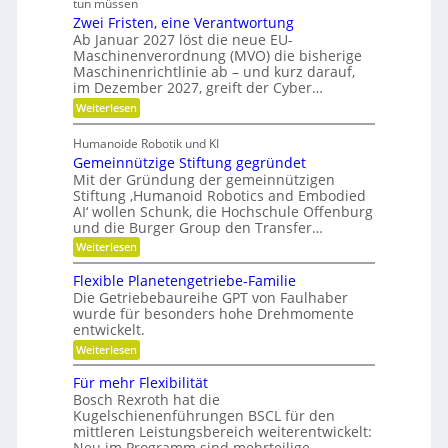
i
tun müssen
k
h
i
a
t
Zwei Fristen, eine Verantwortung
e
Ö
t
e
r
o
Ab Januar 2027 löst die neue EU-
l
u
e
b
Maschinenverordnung (MVO) die bisherige
f
r
a
R
Maschinenrichtlinie ab – und kurz darauf,
e
-
f
o
u
im Dezember 2027, greift der Cyber…
S
l
u
b
s
e
t
:
Weiterlesen
o
r
n
g
e
Z
s
s
a
r
w
l
o
Humanoide Robotik und KI
g
e
n
r
e
Gemeinnützige Stiftung gegründet
e
i
c
e
n
i
F
Mit der Gründung der gemeinnützigen
n
h
e
r
Stiftung ‚Humanoid Robotics and Embodied
c
f
r
i
e
AI‘ wollen Schunk, die Hochschule Offenburg
ü
h
a
s
und die Burger Group den Transfer…
r
t
t
R
i
:
e
Weiterlesen
o
o
G
n
b
n
e
,
Flexible Planetengetriebe-Familie
o
m
e
Die Getriebebaureihe GPT von Faulhaber
t
e
i
e
wurde für besonders hohe Drehmomente
i
n
r
entwickelt.
n
e
g
n
V
:
Weiterlesen
r
ü
e
F
e
t
r
l
i
Für mehr Flexibilität
z
a
e
f
Bosch Rexroth hat die
i
n
x
e
g
Kugelschienenführungen BSCL für den
t
i
r
e
w
mittleren Leistungsbereich weiterentwickelt:
b
S
o
Neu im Programm sind mehrteilige
l