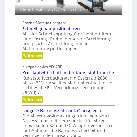
n
l
i
i
Mehr Flexibilität, Dynamik und Platz
k
k
i
Präzise Materialübergabe
m
Schnell genau positionieren
V
Mit der Schnellkopplung 8 präsentiert Item
e
eine Lösung für die temporäre Arretierung
und präzise Ausrichtung mobiler
r
Materialtransportlösungen.
g
l
:
Weiterlesen
e
S
i
Kurzpapier des VDI ZRE
c
c
Kreislaufwirtschaft in der Kunststoffbranche
h
Kunststoffverpackungen müssen ab 2030
h
n
bis zu 35% recyceltes Material enthalten, so
e
sieht es die EU-Verpackungsverordnung
l
(PPWR) vor.
l
:
Weiterlesen
g
K
e
Längere Betriebszeit dank Ölausgleich
r
n
Die Maxxdrive-Industriegetriebe von Nord
e
a
Drivesystems mit dem speziell für Mixer
i
u
entwickelten Safomi-IEC-Adapter verbessern
s
laut Anbieter die Betriebssicherheit und
p
l
verringern den Einsatz von…
o