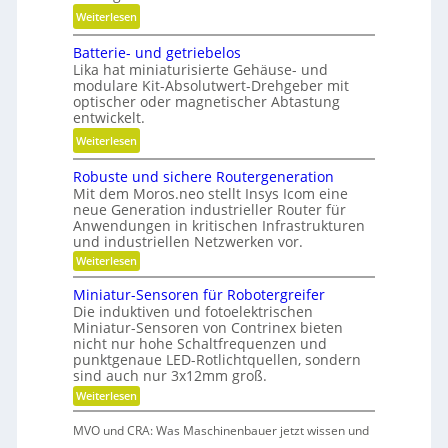
a
:
Weiterlesen
s
u
L
i
f
Batterie- und getriebelos
ä
t
w
Lika hat miniaturisierte Gehäuse- und
n
i
modulare Kit-Absolutwert-Drehgeber mit
i
g
o
optischer oder magnetischer Abtastung
r
e
n
entwickelt.
t
r
i
:
Weiterlesen
s
e
e
B
c
B
r
Robuste und sichere Routergeneration
a
h
e
e
Mit dem Moros.neo stellt Insys Icom eine
t
a
t
neue Generation industrieller Router für
n
t
f
Anwendungen in kritischen Infrastrukturen
r
e
t
und industriellen Netzwerken vor.
i
r
i
:
Weiterlesen
e
i
R
n
b
o
e
Miniatur-Sensoren für Robotergreifer
d
s
b
Die induktiven und fotoelektrischen
-
e
u
z
Miniatur-Sensoren von Contrinex bieten
u
s
r
e
nicht nur hohe Schaltfrequenzen und
t
n
K
punktgenaue LED-Rotlichtquellen, sondern
e
i
d
u
u
sind auch nur 3x12mm groß.
t
n
g
n
:
Weiterlesen
d
d
e
M
s
s
a
i
t
t
i
MVO und CRA: Was Maschinenbauer jetzt wissen und
n
n
c
r
s