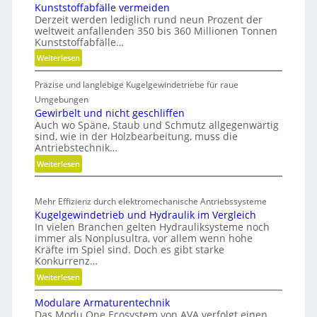
b
Kunststoffabfälle vermeiden
z
r
Derzeit werden lediglich rund neun Prozent der
e
weltweit anfallenden 350 bis 360 Millionen Tonnen
i
u
Kunststoffabfälle…
d
g
:
Weiterlesen
e
b
K
G
Präzise und langlebige Kugelgewindetriebe für raue
u
a
r
n
Umgebungen
u
e
s
Gewirbelt und nicht geschliffen
p
i
Auch wo Späne, Staub und Schmutz allgegenwärtig
t
r
f
sind, wie in der Holzbearbeitung, muss die
s
o
Antriebstechnik…
e
t
z
:
Weiterlesen
r
o
e
G
f
a
s
e
f
l
Mehr Effizienz durch elektromechanische Antriebssysteme
w
s
a
s
Kugelgewindetrieb und Hydraulik im Vergleich
i
b
e
E
In vielen Branchen gelten Hydrauliksysteme noch
r
f
immer als Nonplusultra, vor allem wenn hohe
ff
b
ä
Kräfte im Spiel sind. Doch es gibt starke
i
e
l
Konkurrenz…
z
l
l
:
Weiterlesen
i
t
e
K
u
e
v
Modulare Armaturentechnik
u
n
n
e
Das Modu One Ecosystem von AVA verfolgt einen
g