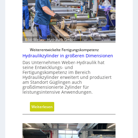
n
c
l
h
o
s
s
F
e
r
r
e
Bild: Weber- Hydraulik GmbH
M
i
V
Weiterentwickelte Fertigungskompetenz
h
O
Hydraulikzylinder in größeren Dimensionen
e
-
Das Unternehmen Weber-Hydraulik hat
i
C
seine Entwicklungs- und
t
Fertigungskompetenz im Bereich
h
Hydraulikzylinder erweitert und produziert
s
e
am Standort Güglingen auch
g
c
großdimensionierte Zylinder für
r
k
leistungsintensive Anwendungen.
a
d
:
Weiterlesen
e
H
n
y
d
r