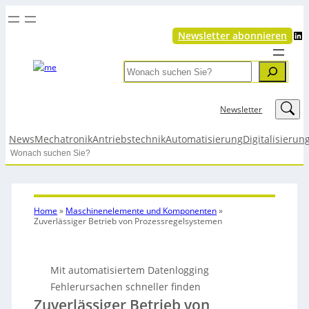
LinkedIn
Newsletter abonnieren
Search
LinkedIn
Newsletter
News
Mechatronik
Antriebstechnik
Automatisierung
Digitalisierun
Search
Home
»
Maschinenelemente und Komponenten
»
Zuverlässiger Betrieb von Prozessregelsystemen
Mit automatisiertem Datenlogging
Fehlerursachen schneller finden
Zuverlässiger Betrieb von