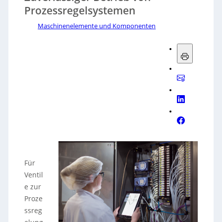
Prozessregelsystemen
Maschinenelemente und Komponenten
Für
Ventil
e zur
Proze
ssreg