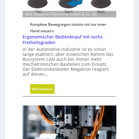
Bild: Megatron Elektronik GmbH & Co. KG
Komplexe Bewegungen intuitiv mit nur einer
Hand steuern
Ergonomischer Bedienknauf mit sechs
Freiheitsgraden
In der Automotive-Industrie ist es schon
lange etabliert, aber inzwischen kommt das
Bussystem CAN auch bei immer mehr
mechatronischen Bauteilen zum Einsatz.
Der Elektronikanbieter Megatron reagiert
auf diesen…
:
Weiterlesen
E
r
g
o
n
o
m