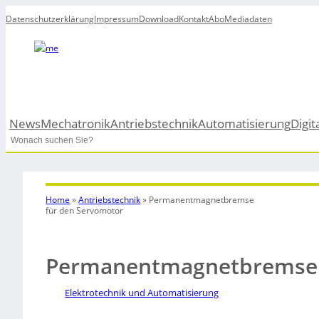
Datenschutzerklärung
Impressum
Download
Kontakt
Abo
Mediadaten
News
Mechatronik
Antriebstechnik
Automatisierung
Digit
Search
Home
»
Antriebstechnik
»
Permanentmagnetbremse
für den Servomotor
Permanentmagnetbremse 
Elektrotechnik und Automatisierung