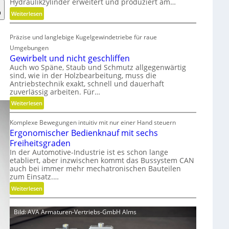
Hydraulikzylinder erweitert und produziert am…
n
:
Weiterlesen
l
H
o
y
s
Präzise und langlebige Kugelgewindetriebe für raue
d
e
Umgebungen
r
r
Gewirbelt und nicht geschliffen
a
M
Auch wo Späne, Staub und Schmutz allgegenwärtig
u
V
sind, wie in der Holzbearbeitung, muss die
l
O
Antriebstechnik exakt, schnell und dauerhaft
zuverlässig arbeiten. Für…
i
-
k
C
:
Weiterlesen
z
h
G
y
e
Komplexe Bewegungen intuitiv mit nur einer Hand steuern
e
l
c
Ergonomischer Bedienknauf mit sechs
w
i
k
Freiheitsgraden
i
n
In der Automotive-Industrie ist es schon lange
r
d
etabliert, aber inzwischen kommt das Bussystem CAN
b
auch bei immer mehr mechatronischen Bauteilen
e
e
zum Einsatz.…
r
l
:
i
Weiterlesen
t
E
n
u
r
g
n
Bild: AVA Armaturen-Vertriebs-GmbH Alms
g
r
d
o
ö
n