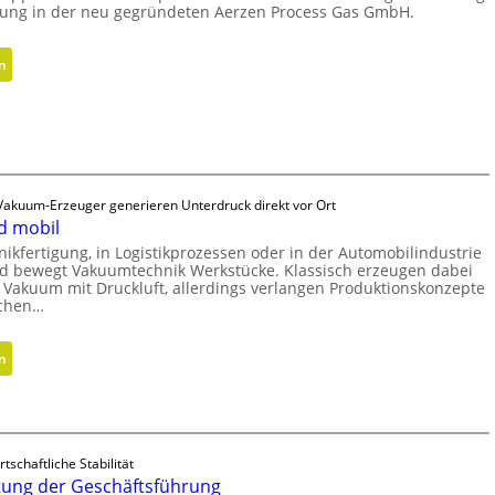
e
g
tung in der neu gegründeten Aerzen Process Gas GmbH.
G
e
r
W
:
n
e
e
S
i
r
t
f
k
r
e
z
a
r
e
t
a
u
e
 Vakuum-Erzeuger generieren Unterdruck direkt vor Ort
l
g
d mobil
g
s
b
i
onikfertigung, in Logistikprozessen oder in der Automobilindustrie
E
a
und bewegt Vakuumtechnik Werkstücke. Klassisch erzeugen dabei
s
ff
u
 Vakuum mit Druckluft, allerdings verlangen Produktionskonzepte
c
i
ichen…
p
h
z
r
e
i
o
:
n
N
e
z
V
e
n
e
a
u
z
s
k
a
t
s
u
u
rtschaftliche Stabilität
r
e
u
s
ung der Geschäftsführung
e