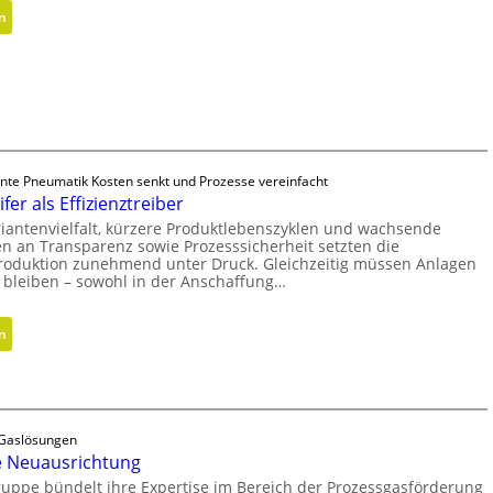
:
n
M
e
t
h
o
d
e
gente Pneumatik Kosten senkt und Prozesse vereinfacht
n
fer als Effizienztreiber
f
iantenvielfalt, kürzere Produktlebenszyklen und wachsende
n an Transparenz sowie Prozesssicherheit setzten die
ü
 Produktion zunehmend unter Druck. Gleichzeitig müssen Anlagen
r
h bleiben – sowohl in der Anschaffung…
n
a
:
n
c
H
h
y
h
b
a
r
l
e Gaslösungen
i
t
e Neuausrichtung
d
i
uppe bündelt ihre Expertise im Bereich der Prozessgasförderung