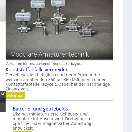
n
ß
i
o
e
c
m
r
h
i
e
t
s
n
g
c
D
e
h
i
s
e
m
c
r
e
h
Modulare Armaturentechnik
B
n
l
e
s
i
Verfahren für ressourceneffizienten Spritzguss
d
i
f
Kunststoffabfälle vermeiden
i
o
f
Derzeit werden lediglich rund neun Prozent der
e
n
e
weltweit anfallenden 350 bis 360 Millionen Tonnen
n
e
Kunststoffabfälle recycelt. Dabei hat der nachhaltige
n
k
Einsatz von…
n
 KG
n
:
Weiterlesen
a
site
K
u
u
Batterie- und getriebelos
f
n
Lika hat miniaturisierte Gehäuse- und
m
s
modulare Kit-Absolutwert-Drehgeber mit
i
optischer oder magnetischer Abtastung
t
t
entwickelt.
s