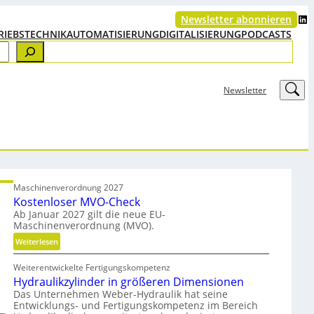
LinkedIn
Newsletter abonnieren
RIEBSTECHNIK
AUTOMATISIERUNG
DIGITALISIERUNG
PODCASTS
LinkedIn
Newsletter
Maschinenverordnung 2027
Kostenloser MVO-Check
Ab Januar 2027 gilt die neue EU-
Maschinenverordnung (MVO).
:
Weiterlesen
K
Weiterentwickelte Fertigungskompetenz
o
Hydraulikzylinder in größeren Dimensionen
s
Das Unternehmen Weber-Hydraulik hat seine
t
Entwicklungs- und Fertigungskompetenz im Bereich
e