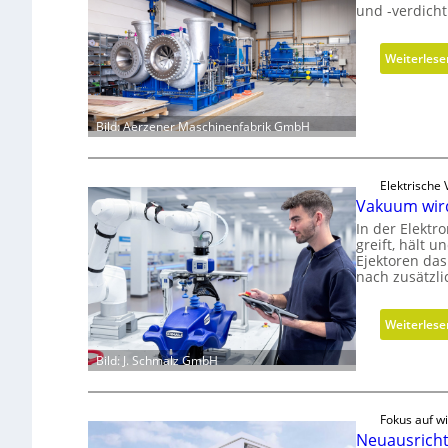
und -verdich
Weiterlese
Bild: Aerzener Maschinenfabrik GmbH
Elektrische
Vakuum wir
In der Elektr
greift, hält 
Ejektoren das
nach zusätzl
Weiterlese
Bild: J. Schmalz GmbH
Fokus auf wi
Neuausricht