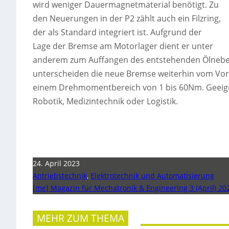
wird weniger Dauermagnetmaterial benötigt. Zu
den Neuerungen in der P2 zählt auch ein Filzring,
der als Standard integriert ist. Aufgrund der
Lage der Bremse am Motorlager dient er unter
anderem zum Auffangen des entstehenden Ölnebel
unterscheiden die neue Bremse weiterhin vom Vorg
einem Drehmomentbereich von 1 bis 60Nm. Geeigne
Robotik, Medizintechnik oder Logistik.
24. April 2023
Antriebstechnik
,
Elektrotechnik und Automatisierung
[me] Magazin für Mechatronik & Engineering 3 (April) 20
MEHR ZUM THEMA