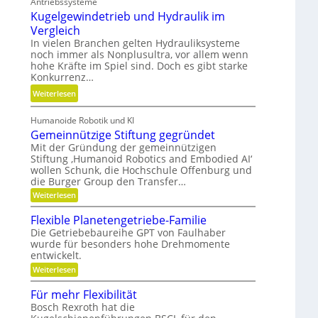
h
Antriebssysteme
e
r
Kugelgewindetrieb und Hydraulik im
i
F
Vergleich
t
l
In vielen Branchen gelten Hydrauliksysteme
u
noch immer als Nonplusultra, vor allem wenn
e
n
hohe Kräfte im Spiel sind. Doch es gibt starke
x
d
Konkurrenz…
i
P
:
Weiterlesen
b
r
K
i
ä
Humanoide Robotik und KI
u
l
z
Gemeinnützige Stiftung gegründet
g
i
i
Mit der Gründung der gemeinnützigen
e
t
s
Stiftung ‚Humanoid Robotics and Embodied AI‘
l
ä
i
wollen Schunk, die Hochschule Offenburg und
g
t
die Burger Group den Transfer…
o
e
,
n
:
Weiterlesen
w
D
G
i
e
y
Flexible Planetengetriebe-Familie
m
n
n
Die Getriebebaureihe GPT von Faulhaber
e
d
wurde für besonders hohe Drehmomente
a
i
entwickelt.
n
e
m
n
t
:
Weiterlesen
i
ü
F
r
k
t
l
Für mehr Flexibilität
z
i
u
e
i
Bosch Rexroth hat die
x
e
n
g