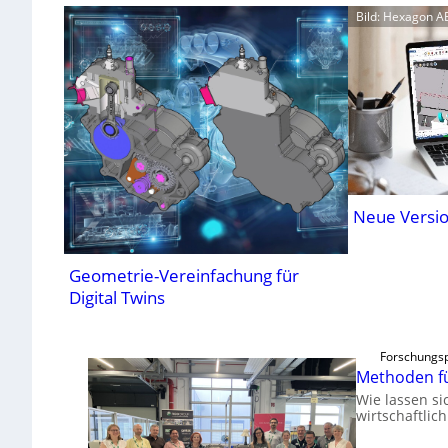
Bild: Hexagon A
Neue Versio
Geometrie-Vereinfachung für
Digital Twins
Forschungsp
Methoden f
Wie lassen si
wirtschaftlic