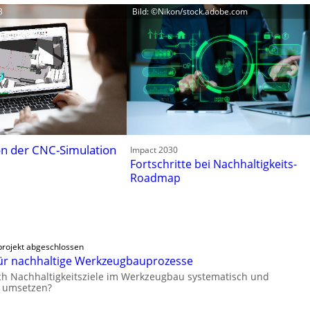
B
Bild: ©Nikon/stock.adobe.com
n der CNC-Simulation
Impact 2030
Fortschritte bei Nachhaltigkeits-
Roadmap
rojekt abgeschlossen
ür nachhaltige Werkzeugbauprozesse
ch Nachhaltigkeitsziele im Werkzeugbau systematisch und
h umsetzen?