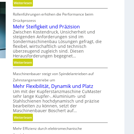
s
t
:
Weiterlesen
e
o
B
c
f
Rollenführungen erhöhen die Performance beim
a
h
f
t
Drückprozess
s
a
t
Mehr Steifigkeit und Präzision
F
b
e
Zwischen Kostendruck, Unsicherheit und
r
steigenden Anforderungen sind im
f
r
Sondermaschinenbau Lösungen gefragt, die
e
ä
i
flexibel, wirtschaftlich und technisch
i
l
e
überzeugend zugleich sind. Diesen
h
l
-
Herausforderungen begegnet…
e
e
u
:
Weiterlesen
i
v
n
M
t
e
d
Maschinenbauer steigt von Spindelantrieben auf
e
s
r
g
h
Zahnstangenantriebe um
g
m
e
r
Mehr Flexibilität, Dynamik und Platz
r
e
t
S
Um mit der Kupferstanzmaschine CuMaster
a
i
r
sehr lange Kupfer-, Aluminium- und
t
d
d
i
Stahlschienen hochdynamisch und präzise
e
e
e
e
bearbeiten zu können, setzt der
i
n
Maschinenbauer Boschert auf…
n
b
f
e
:
Weiterlesen
i
l
M
g
o
Mehr Effizienz durch elektromechanische
e
k
s