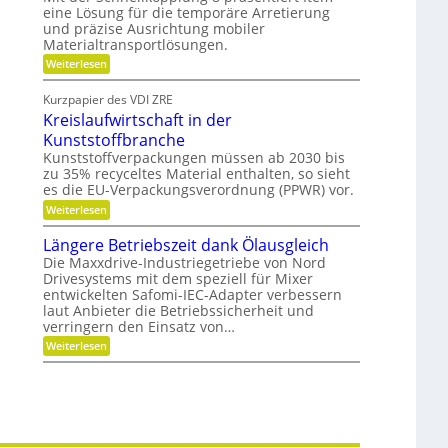
n
a
eine Lösung für die temporäre Arretierung
g
u
und präzise Ausrichtung mobiler
s
t
Materialtransportlösungen.
f
e
r
i
:
Weiterlesen
e
l
S
i
b
c
Kurzpapier des VDI ZRE
e
e
h
Kreislaufwirtschaft in der
s
s
n
H
c
e
Kunststoffbranche
y
h
l
Kunststoffverpackungen müssen ab 2030 bis
b
a
l
zu 35% recyceltes Material enthalten, so sieht
r
f
g
i
es die EU-Verpackungsverordnung (PPWR) vor.
f
e
d
u
n
:
Weiterlesen
-
n
a
K
K
g
u
r
Längere Betriebszeit dank Ölausgleich
u
e
p
e
g
r
o
Die Maxxdrive-Industriegetriebe von Nord
i
e
k
s
Drivesystems mit dem speziell für Mixer
s
l
e
i
entwickelten Safomi-IEC-Adapter verbessern
l
l
n
t
a
laut Anbieter die Betriebssicherheit und
a
n
i
u
verringern den Einsatz von…
g
e
o
f
e
n
n
:
Weiterlesen
w
r
i
L
i
e
ä
r
r
n
t
e
g
s
n
e
c
r
h
e
a