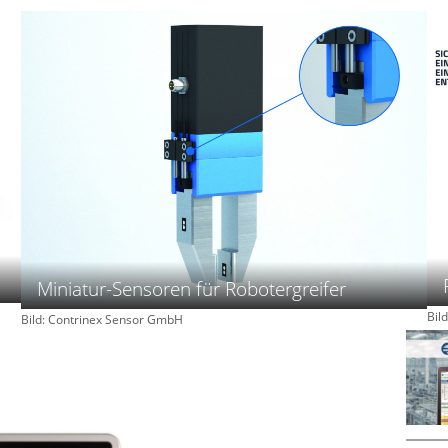
G
e
s
c
h
ä
f
t
s
f
ü
h
r
u
Miniatur-Sensoren für Robotergreifer
n
Bil
Bild: Contrinex Sensor GmbH
g