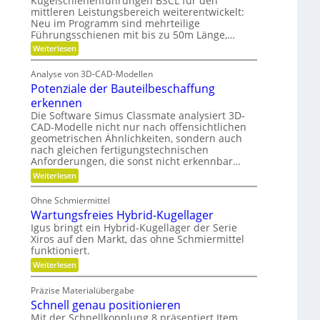
Kugelschienenführungen BSCL für den
i
b
e
d
mittleren Leistungsbereich weiterentwickelt:
b
S
u
P
l
Neu im Programm sind mehrteilige
t
e
n
Führungsschienen mit bis zu 50m Länge,…
l
i
P
d
f
a
:
Weiterlesen
l
t
F
H
t
a
u
ü
n
y
Analyse von 3D-CAD-Modellen
z
n
r
e
d
g
Potenziale der Bauteilbeschaffung
m
t
g
e
r
e
erkennen
e
h
n
a
Die Software Simus Classmate analysiert 3D-
g
r
g
CAD-Modelle nicht nur nach offensichtlichen
r
u
F
e
ü
geometrischen Ähnlichkeiten, sondern auch
l
l
t
n
e
nach gleichen fertigungstechnischen
r
i
d
x
Anforderungen, die sonst nicht erkennbar…
i
e
k
i
e
:
Weiterlesen
t
b
b
i
P
i
e
m
o
l
Ohne Schmiermittel
-
t
V
i
F
Wartungsfreies Hybrid-Kugellager
e
t
a
e
n
Igus bringt ein Hybrid-Kugellager der Serie
ä
m
z
r
t
Xiros auf den Markt, das ohne Schmiermittel
i
i
g
funktioniert.
l
a
i
l
:
l
Weiterlesen
e
W
e
e
a
d
i
Präzise Materialübergabe
r
e
Schnell genau positionieren
c
t
r
u
B
Mit der Schnellkopplung 8 präsentiert Item
h