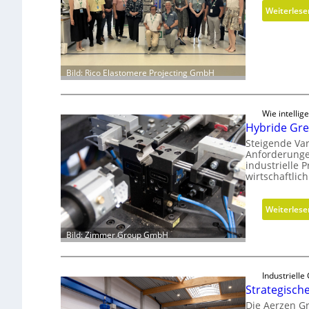
Weiterlese
Bild: Rico Elastomere Projecting GmbH
Wie intelli
Hybride Grei
Steigende Var
Anforderunge
industrielle
wirtschaftlic
Weiterlese
Bild: Zimmer Group GmbH
Industriell
Strategisch
Die Aerzen Gr